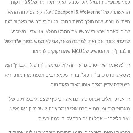
לפני שבועיים התמזל מזלי לקבל תצוגה מקדימה של 35 הדקות
הראשונות של "Deadpool & Wolverine". על רקע הפתיחה ההיא,
הייתי משוכנע שזה הולך להיות הסרט הטוב ביותר של מארוול מזה
שנים. לאחר שראיתי עכשיו את הסרט המלא, אני עדיין משוכנע
שדעתי נכונה. עם זאת, למרבה הצער, אני לא ממש בטוח ש"דדפול
ווולברין" הוא המושיע של MCU שאנו זקוקים לו מאוד.
זה לא אומר שזה סרט גרוע – זה לא. למעשה, "דדפול ווולברין" הוא
א
מאוד
סרט טוב "דדפול". ברור שלמעורבים אכפת מהדמות, וריאן
ריינולדס עדיין מגלם אותו מאוד מאוד טוב.
זה אנרכי, אלים ועמוס פה, וכנראה הכי כיף שצפיתי בפרויקט של
מארוול מזה זמן מה – פרט אולי לגמר עונה 2 של "לוקי" או "איש
זאב בלילה" – אבל זה גם כבד על ידי כמה בעיות.
לקראת יציאתו לאקרנים, סיננו ביקורות מוקדמות וגילינו שהניקוד