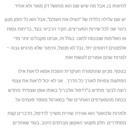
להיאחז בו, אבל מה שיש שם הוא מחושל דק מאוד ולא אחיד.
יש שם עלילה כללית של "הצילו את העולם", אבל הוא כל הזמן מנגן
כינור שני לכל שירות המעריצים, הקיר הרביעי בצד, בדיחות גסות
או האלימות שנכנסה לתוכו. בגלל זה, אנחנו מקבלים יותר מדי
אלמנטים דחוסים יחד, נבל לא מנוצל, והימור שלא מרגיש גבוה –
למרות שהם אמורים לעשות זאת.
בנוסף, מכיוון שהתמורה העיקרית הופכת אפוא לראות אילו
הפתעות צפויות לאורך כל הדרך… אני לא יכול לראות את עצמי
רוצה לבקר מחדש ב"דדפול ווולברין" באותו אופן שצפיתי מחדש
בכמה מהמועדפים האחרים שלי במארוול מספר פעמים על.
ולמרות ש'כאוטי' הוא אווירה שהיית משייך לדדפול, הדברים קצת
מסתדרים. חלק מקטעי האקשן מבוימים היטב, בעוד שאחרים