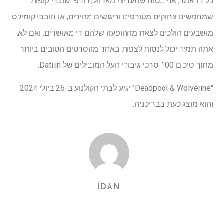
כל זה אמר, אני בטוח שמעריצי מארוול, רודפי שוברי קופות
שמחפשים צחוקים מטורפים וריגושים מהירים, או חובבי קומיקס
מושבעים הולכים לצאת מההופעה שלהם די מאושרים. ואם לא,
אתה תמיד יכול לנסות לצפות באחד מהסרטים הטובים ביותר
מתוך סיכום 100 סרטי גיבורי העל המובילים של Datilin.
"Deadpool & Wolverine" יגיע לבתי הקולנוע ב-26 ביולי 2024
והוא מוצג כעת בבריטניה.
IDAN