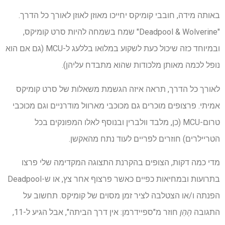
באותה מידה, חובבי קומיקס יחייכו מאוזן לאוזן לאורך כל הדרך.
"Deadpool & Wolverine" שמח בשמחה להיות סרט קומיקס,
ובמיוחד כזה שיכול כעת לשקוע במלואו בללעג ל-MCU (גם אם הוא
נופל לכמה מאותן מלכודות שהוא מתבדח עליהן).
לאורך כל הדרך, תראה איזה הגשמת משאלות של סרט קומיקס
אמיתי. פרצופים מוכרים גם מכוכבי מארוול מודרניים וגם מכוכבי
טרום-MCU (כן, מלבד וולברין ובנוסף לאלו המפונקים בכל
הטריילרים) חוזרים לפריים לעוד נתח מהאקשן.
מדי כמה דקות, הצופים בהקרנת התצוגה המקדימה שלי פרצו
בתרועות ובמחיאות כפיים כאשר פרצוף אחר צץ, או ש-Deadpool
הפנתה ו/או הצטלבה לציר זמן מסוים של קומיקס. תחשוב על
התגובה
הָהֵן
חוזר מ"ספיידרמן: אין דרך הביתה", אבל הגיע ל-11,