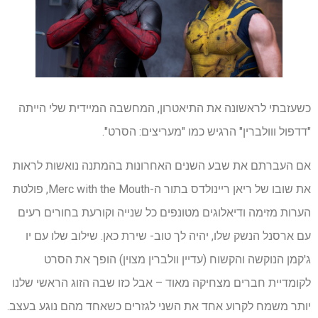
כשעזבתי לראשונה את התיאטרון, המחשבה המיידית שלי הייתה
"דדפול ווולברין" הרגיש כמו "מעריצים: הסרט".
אם העברתם את שבע השנים האחרונות בהמתנה נואשות לראות
את שובו של ריאן ריינולדס בתור ה-Merc with the Mouth, פולטת
הערות מזימה ודיאלוגים מטונפים כל שנייה וקורעת בחורים רעים
עם ארסנל הנשק שלו, יהיה לך טוב- שירת כאן. שילוב שלו עם יו
ג'קמן הנוקשה והקשוח (עדיין וולברין מצוין) הופך את הסרט
לקומדיית חברים מצחיקה מאוד – אבל כזו שבה הזוג הראשי שלנו
יותר משמח לקרוע אחד את השני לגזרים כשאחד מהם נוגע בעצב.