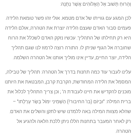
וְהָרוּחַ תָּשׁוּב אֶל הָאֱלוֹהִים אֲשֶׁר נְתָנָהּ:
לכן המגע עם גווייתו של אדם מטמא. אולי זהו פשר טומאת הלידה.
פעמים סבור האדם שעצם הלידה יוצרת את הטהרה; אולם הלידה
היא רק תחילתו של התהליך. עכשיו נזקק האדם לשכלל את הרוח
שחוברה אל הגוף שניתן לו. התורה רוצה לרמוז לנו שגם תהליך
הלידה, יוצר החיים, עדיין אינו מוליך אותנו אל הטהרה השלמה.
עלינו לעבור עוד כמה תחנות בדרך אל הטהרה: תהליך של טבילה,
המסמל את הלידה המחודשת; הקרבת קרבן, המבטאת את היותנו
מוכנים להקדיש את חיינו לעבודת ה' ; וכן צריך התהליך לכלול את
ברית המילה: "וּבַיּוֹם (בו' החיבור!) הַשְּׁמִינִי יִמּוֹל בְּשַׂר עָרְלָתו" –
שהלא מצוות המילה באה ללמדנו שיש לתקן והשלים את האדם.
רק לאחר המעבר בתחנות הללו ניתן ללכת הלאה ולהגיע אל
הטהרה.