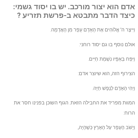
אדם הוא יצור מורכב. יש בו יסוד גשמי:
כיצד הדבר מתבטא ב-פרשת תזריע ?
וַיִּיצֶר ה' אֱלוֹהִים אֶת הָאָדָם עָפָר מִן הָאֲדָמָה.
אולם נוסף בו גם יסוד רוחני:
וַיִּפַּח בְּאַפָּיו נִשְׁמַת חַיִּים.
הצירוף הזה, הוא שיוצר אדם:
וַיְהִי הָאָדָם לְנֶפֶשׁ חַיָּה.
המוות מפריד את החבילה הזאת. הגוף השוכן בפנינו חסר את
הרוח:
וְיָשֹׁב הֶעָפָר עַל הָאָרֶץ כְּשֶׁהָיָה,