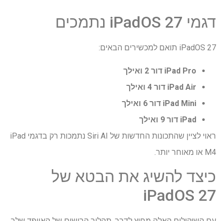
דגמי iPadOS 27 נתמכים
iPadOS 27 תואם למכשירים הבאים:
iPad Pro דור 2 ואילך
iPad Air דור 4 ואילך
iPad Mini דור 6 ואילך
iPad דור 9 ואילך
ראוי לציין שהתכונות החדשות של Siri AI נתמכות רק בדגמי iPad
M4 או מאוחר יותר.
כיצד להשיג את הבטא של
iPadOS 27
עם השיקולים האלה מחוץ לדרך, תהליך הרישום של האייפד שלך