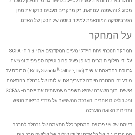
התערבויות תזונתיות עשויה לסייע בשיפור גורמי הסיכון לסוכרת
מסוג 2 והשמנה. עם זאת, רק מחקרים מעטים בדקו את מתן
הפרביוטיקה המותאמת למיקרוביוטה של הבטן של האדם.
על המחקר
המחקר הנוכחי זיהה חיידקי מעיים המקדמים את ייצור ה- SCFA
על ידי חילוף חומרים באופן פעיל פרוביוטיקה ספציפית ומציאה
®
גרנולה בהתאמה אישית (BodyGranola
Calbee, Inc.) מבוסס על
מידע זה. המטרה הייתה להעריך את יעילותו של גרנולה בהתאמה
אישית, תוך השערה שהיא תשפר משמעותית את ייצור ה- SCFAs
ומטבוליטים אחרים. הערכת ההשפעה על מדדי בריאות הנפש
ותדירות הצואה הוערכה.
דגימה של 99 פרטים. המחקר כלל התאמה של גרנולה להרכב
המיקרוביוטה של כל אדם על ידי שילוב של שלושה מרכיבים