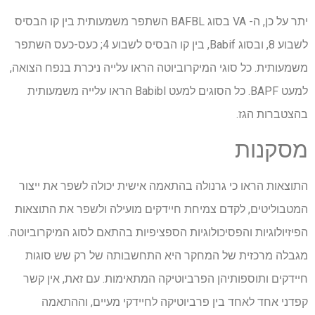
יתר על כן, ה- VA בסוג BAFBL השתפר משמעותית בין קו הבסיס
לשבוע 8, ובסוג Babif, בין קו הבסיס לשבוע 4; כעס-כעס השתפר
משמעותית. כל סוגי המיקרוביוטה הראו עלייה ניכרת בנפח הצואה,
למעט BAPF. כל הסוגים למעט Babibl הראו עלייה משמעותית
בהצטברות הגז.
מסקנות
התוצאות הראו כי גרנולה בהתאמה אישית יכולה לשפר את ייצור
המטבוליטים, לקדם צמיחת חיידקים מועילה ולשפר את התוצאות
הפיזיולוגיות והפסיכולוגיות הספציפיות בהתאם לסוג המיקרוביוטה.
מגבלה מרכזית של המחקר היא התחשבותה של רק שש סוגות
חיידקים ותוספותיהן הפרביוטיקה המתאימות. עם זאת, אין קשר
קפדני אחד לאחד בין פרביוטיקה לחיידקי מעיים, וההתאמה