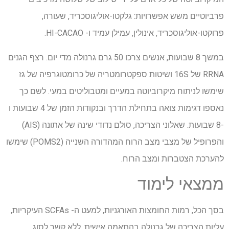
פרביוטיים משש אפשרויות: גלקטו-אוליגוסכריד, שעורה,
פרוקטו-אוליגוסכריד, אינולין, עמילן עמיד ו- HI-CACAO.
במשך 8 שבועות, אנשים צרכו 50 גרם גרנולה מדי יום. רצף הגנים
RRNA של 16S ושיטות ספקטרומטריה של כרומטוגרפיה של גז
שימשו לניתוח מיקרוביוטה במעיים ומטבוליטים במעי. לשם כך
נאספו דגימות צואה בתחילת הדרך ובנקודות הזמן של 4 שבועות ו
-8 שבועות. שאלוני הצריכה, סולם נדודי שינה של אתונה (AIS)
והפרופיל של מצבי מצב הרוח המהדורה השנייה (POMS2) שימשו
להערכת הצטברות ומצב הרוח.
ממצאי לימוד
בסך הכל, רמות החומצות האורגניות, למעט ה- SCFAs העיקריות,
עליות הצריכה של גרנולה בהתאמה אישית, ללא קשר לסוג