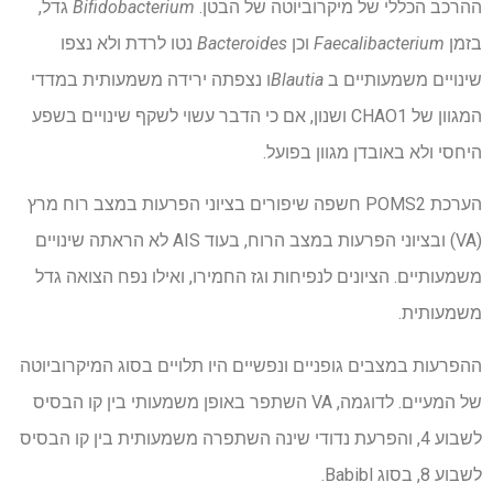
ההרכב הכללי של מיקרוביוטה של הבטן.
Bifidobacterium
גדל,
בזמן
Faecalibacterium
וכן
Bacteroides
נטו לרדת ולא נצפו
שינויים משמעותיים ב
Blautia
ו נצפתה ירידה משמעותית במדדי
המגוון של CHAO1 ושנון, אם כי הדבר עשוי לשקף שינויים בשפע
היחסי ולא באובדן מגוון בפועל.
הערכת POMS2 חשפה שיפורים בציוני הפרעות במצב רוח מרץ
(VA) ובציוני הפרעות במצב הרוח, בעוד AIS לא הראתה שינויים
משמעותיים. הציונים לנפיחות וגז החמירו, ואילו נפח הצואה גדל
משמעותית.
ההפרעות במצבים גופניים ונפשיים היו תלויים בסוג המיקרוביוטה
של המעיים. לדוגמה, VA השתפר באופן משמעותי בין קו הבסיס
לשבוע 4, והפרעת נדודי שינה השתפרה משמעותית בין קו הבסיס
לשבוע 8, בסוג Babibl.