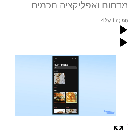
מדחום ואפליקציה חכמים
תְמוּנָה
1
שֶׁל
4