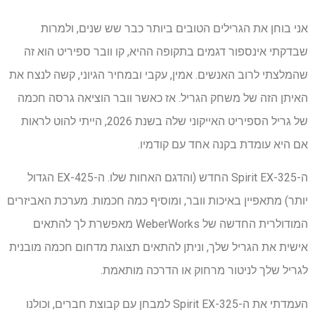
אני בוחן את הגרילים הטובים ביותר כבר שש שנים, ולמרות
שבדקתי אינספור דגמים בתקופה ההיא, קו וובר ספיריט הוא זה
שהמלצתי לרוב האנשים. אמין, עקבי ובמחיר הגיוני, קשה לנצח את
האיתן הזה של משחק הגריל. אז כאשר וובר הוציאה גרסה חכמה
של גריל הספיריט האייקוני שלה בשנת 2026, הייתי להוט לראות
אם היא עומדת בקנה אחד עם קודמיו.
ה-Spirit EX-325 החדש (והדגם האחות שלו. ה-EX-425 הגדול
יותר) מתאפיין באיכות וובר, ומוסיף כמה חכמות. מערכת האביזרים
המודולרית החדשה של WeberWorks מאפשרת לך להתאים
אישית את הגריל שלך, וניתן להתאים תצוגת מדחום חכמה מובנית
לגריל שלך לניטור מרחוק או הדרכה מותאמת.
העמדתי את ה-Spirit EX-325 למבחן עם קבוצת חברים, וכולנו