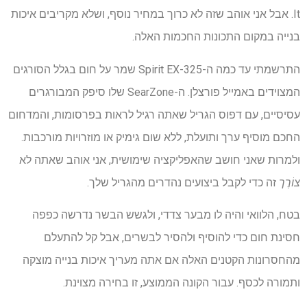
It. אבל אני אוהב שזה לא כרוך במחיר נוסף, ושלא מקריבים איכות
בנייה במקום התכונות החכמות האלה.
התרשמתי עד כמה ה-Spirit EX-325 שמר על חום בגלל הסורגים
המצוידים באמייל פורצלן. ה-SearZone שלו סיפק המבורגרים
עסיסיים, עם דפוס הגריל שאתה רגיל לראות בפרסומות, והמדחום
החכם מוסיף ערך ותועלת, ללא שום גימיק או מוזרויות מורכבות.
ולמרות שאני חושב שהאפליקציה שימושית, אני אוהב שאתה לא
צוֹרֶך
זה כדי לקבל ביצועים נהדרים מהגריל שלך.
בטח, הלוואי והיה לו מבער צדדי, ולגשש הבשר נדרשה כפפה
חסינת חום כדי להוסיף ולהסיר לבשרים, אבל קל להתעלם
מהחסרונות הקטנים האלה אם אתה מעריך איכות בנייה מוצקה
ותמורה לכסף. עבור הקונה הממוצע, זו בחירה מצוינת.