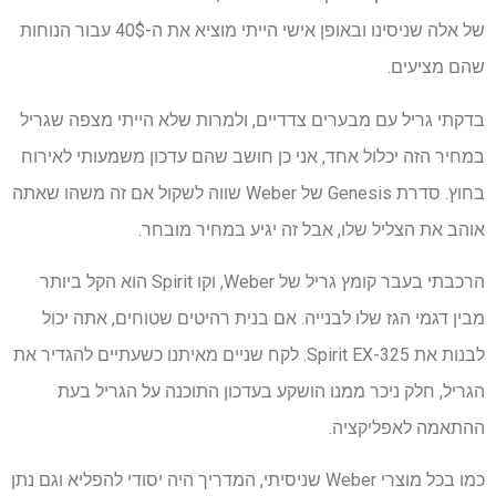
של אלה שניסינו ובאופן אישי הייתי מוציא את ה-40$ עבור הנוחות
שהם מציעים.
בדקתי גריל עם מבערים צדדיים, ולמרות שלא הייתי מצפה שגריל
במחיר הזה יכלול אחד, אני כן חושב שהם עדכון משמעותי לאירוח
בחוץ. סדרת Genesis של Weber שווה לשקול אם זה משהו שאתה
אוהב את הצליל שלו, אבל זה יגיע במחיר מובחר.
הרכבתי בעבר קומץ גריל של Weber, וקו Spirit הוא הקל ביותר
מבין דגמי הגז שלו לבנייה. אם בנית רהיטים שטוחים, אתה יכול
לבנות את Spirit EX-325. לקח שניים מאיתנו כשעתיים להגדיר את
הגריל, חלק ניכר ממנו הושקע בעדכון התוכנה על הגריל בעת
ההתאמה לאפליקציה.
כמו בכל מוצרי Weber שניסיתי, המדריך היה יסודי להפליא וגם נתן