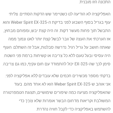
התכונה הזו מובנית.
האפליקציה לא הודיעה לנו כשטיימר שש הדקות הסתיים. צליתי
עוף בגריל בסוף השבוע לפני בדיקת ה-Weber Spirit EX-325 והוא
התבשל תוך פחות מעשר דקות. זה היה קצת יבש, ומפוחם מבחוץ,
אז הערכתי את העצה של וובר לבשל קצת יותר לאט ונמוך ממה
שאתה חושב על גריל רגיל. נדרשה סבלנות, אבל זה השתלם. העוף
היה עסיסי ובעל טעם ללא כל צריבה או קשיחות ברמת פני השטח.
סימן לכך שה-EX-325 יכול להתמודד עם חום עקיף, כמו גם צריבה.
בדקתי מספר מכשירים חכמים שלא עובדים
לְלֹא
אפליקציה לפני.
אני אוהב ש-Weber Spirit EX-325 הוא לא אחד מהם. בעוד
שהאפליקציה מציעה כמה שיפורים שימושיים, תצוגת הטמפרטורה
המשולבת וקריאות מדחום הבשר אומרות שלא
צוֹרֶך
כדי
להשתמש באפליקציה כדי לקבל חוויה נהדרת.