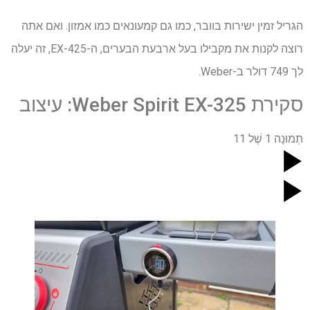
הגריל זמין ישירות בוובר, כמו גם קמעונאים כמו אמזון. ואם אתה
רוצה לקנות את מקבילו בעל ארבעת הבערים, ה-EX-425, זה יעלה
לך 749 דולר ב-Weber.
סקירת Weber Spirit EX-325: עיצוב
תְמוּנָה
1
שֶׁל
11