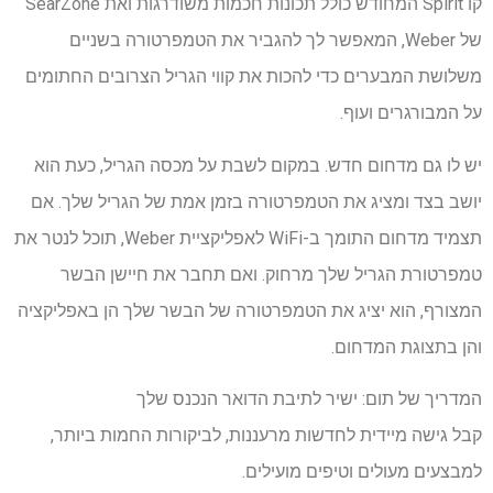
קו Spirit המחודש כולל תכונות חכמות משודרגות ואת SearZone
של Weber, המאפשר לך להגביר את הטמפרטורה בשניים
משלושת המבערים כדי להכות את קווי הגריל הצרובים החתומים
על המבורגרים ועוף.
יש לו גם מדחום חדש. במקום לשבת על מכסה הגריל, כעת הוא
יושב בצד ומציג את הטמפרטורה בזמן אמת של הגריל שלך. אם
תצמיד מדחום התומך ב-WiFi לאפליקציית Weber, תוכל לנטר את
טמפרטורת הגריל שלך מרחוק. ואם תחבר את חיישן הבשר
המצורף, הוא יציג את הטמפרטורה של הבשר שלך הן באפליקציה
והן בתצוגת המדחום.
המדריך של תום: ישיר לתיבת הדואר הנכנס שלך
קבל גישה מיידית לחדשות מרעננות, לביקורות החמות ביותר,
למבצעים מעולים וטיפים מועילים.