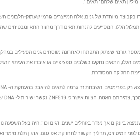
קבוצה מיוחדת של גנים: אלה המייצרים גורמי שעתוק-חלבונים השול
 התמלול הללו, המסייעים להנחות תאים דרך מחזור התא ומבטיחים שהכ
מספר גורמי שעתוק התפתחו לאחרונה מווסתים גנים הפעילים במהלך
ים הללו, התאים נתקעו בשלבים ספציפיים או איבדו את העיתוי הרג
רימת החלוקה המסודרת.
קריטי לפ
א כי חלבון נוסף, ZNF274, שנמצא ביונקים אך נעדר בזוחלים ישנים, דגים וכו ', היה בעל
לפני המיטוזיס, תהליך הקשור לתחזוקת אפיגנום, ארגון תלת מימד וארג