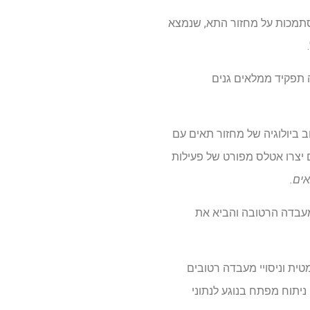
קות אלה מסתמכות על מחזור התא, שנמצא
ה תפקיד ממלאים גנים
ל שאלה זו. בשילוב ביולוגיה של מחזור תאים עם
 יצרו אטלס מפורט של פעילות
ים.
רומיין פיקח על כל הניסויים במעבדה הרטובה והביא את
טית וניסויי מעבדה רטובים
 אנו גם מחויבים לאלכס לדרר מהמעבדה של Gioele La Manno, שביצעו ניתוח מפתח בנוגע לנתוני