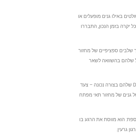
טים באילו גנים מופעלים או
ל יקרה בזמן הנכון, התבררו
 שלבים ספציפיים של מחזור
יל שלהם בהשוואה לשאר
בולט אחד היה ZNF519, גן שנמצא רק בפרימטים. השבתת זה גרמה לתאים להיאבק בהעתקת ה- DNA שלהם בצורה נכונה – צעד
ני החלוקה – וכתוצאה מכך, צמיחתם האטה. הצוות אישר כי ZNF519 נקשר ישירות ל- DNA של גנים של מחזור תאי מפתח
 השפעה נוספת: הוא מווסת את הרגע בו
ון גרעין.