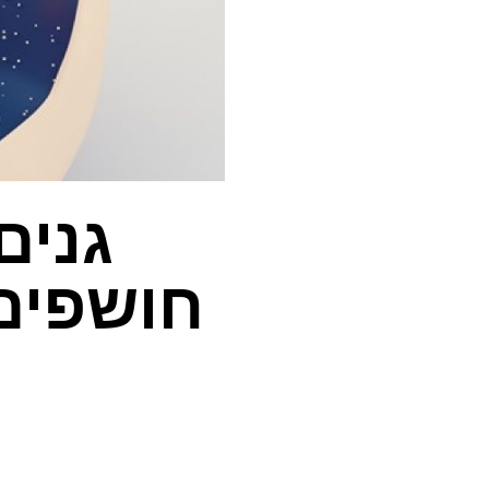
גנים
חושפים