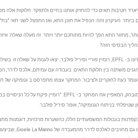
ם, גופנו מתפקד כ -330 מיליארד חטיבות תאים כדי להחזיק אותנו בחיים ולתפקד. חלו
יותר. העיקרון זהה: הכפיל את תוכן התא, ואז התפצל לשני תאי "בת".
ותר, מחזור התא הפך להיות מתוחכם יותר ויותר. זה מעלה שאלה: איז
ליך הבסיסי הזה?
שני מדענים עם קבוצת דידייה טרונו ב- EPFL, רומיין פוריי וסיריל פולבר, יצאו לענות ע
 הגנים משתנה בין חלוקת התאים. בעבודה עם עמיתם, אלכס לדרר, הם
העומד כעת לחוקרים ולציבור. המחקר עצמו מתפרסם ב
גנומיקה של תא
הפרויקט היה בין -תחומי באופן מובהק, המאפיין את המחקר ב- EPFL. "
 שטיפלתי בניתוח הגנומיקה", אומר סיריל פולבר.
 בקפדנות בגבולות המשמעתיים הללו, כהשערות מרכזיות, דוגמנות מתמ
נדונו והוחלטו עליהן במשותף.