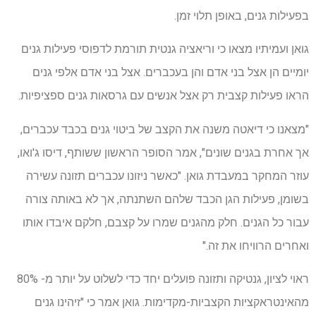
בפעילות גנים, באופן תלוי זמן.
גואן ועמיתיו מצאו כי וריאציה גנטית תורמת לדפוסי פעילות גנים
יומיים הן אצל בני אדם והן בעכברים. אצל בני אדם אלפי גנים
הראו פעילות קצבית רק אצל אנשים עם גרסאות גנים ספציפיות.
"מצאנו כי דיאטה משנה את הקצב של ביטוי גנים בכבד עכברים,
אך אחרת בגנים שונים", אמר הסופר הראשון ששותף, דיסו ג'ואו,
עוזר המחקר במעבדת גואן. "כאשר ניזונו עכברים תזונה עשירה
בשומן, פעילות הגן הכבד שלהם השתנתה, אך לא באותה צורה
עבור כל הגנים. חלק מהגנים שמרו על קצבם, חלקם איבדו אותו
ואחרים הרוויחו את זה."
ראוי לציון, גנטיקה ותזונה פועלים יחד כדי לשלוט על יותר מ- 80%
מהאינטראקציות הקצביות-מקדימות. גואן אמר כי "זיהינו גנים