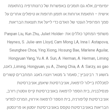
יומיומיים, אלא גם תומכים באפשרות של כרונותרפיה בהתאמה
אישית – התאמת ארוחות או תזמון תרופות או טיפולים אחרים על
סמך הפרופיל הגנטי של האדם כדי לייעל את תוצאות הבריאות.
משתפי המחקר כוללים את Panpan Liu, Kun Zhu, Juliet Holder-
Haynes, S. Julie-ann Lloyd, Cam Mong LA, Inna I. Astapova,
Seunghee Choa, Ying Xiong, Hosung Bae, Marlene Aguilar,
Hongyuan Yang, Yu A. A. Sun, A. Herman, A. Herman, Liming
Liming, Hongyuan, yu A., Zheng Chia, A. A. Sarzy, as gao, ג'אנג,
ג'ושוע ד. רבינוביץ ', סאמר ג' מטאר
ויונגיו ג'אנג. המחברים קשורים
למכללת ביילור לרפואה, אוניברסיטת שיאמן, אוניברסיטת
פנסילבניה, בית הספר לרפואה באוניברסיטת קייס ווסטרן רזרב,
אוניברסיטת קליפורניה, בית הספר לרפואה אירווין, המרכז למדעי
הבריאות באוניברסיטת טקסס באוניברסיטת יוסטון או פרינסטון.