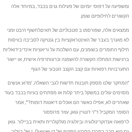
ומשפיעה על דפוסי יומיום של פעילות גנים בכבד, במיוחד אלה
הקשורים לחילופיזם שומן.
ממצאים אלה, שפורסמו ב
מטבוליזם של תאים
לחשוף היבט זמני
לא מוערך בעבר של האינטראקציות בין גנטיקה לסביבה בוויסות
חילוף החומרים בשומנים, עם השלכות על וריאציות אינדיבידואליות
ברגישות המחלה הקשורה להשמנה וכרונותרפיה אישית, או יישור
התערבויות רפואיות עם קצב הקצב הטבעי של הגוף.
"המחקר שלנו מספק תובנות חדשות לגבי השאלה, 'מדוע אנשים
מסוימים עולים במשקל ביתר קלות או מפתחים בעיות בכבד בעוד
שאחרים לא, אפילו כאשר הם אוכלים דיאטות דומות?'", אמר
הסופר המקביל ד"ר דונגיין גואן, עוזר פרופסור
לרפואה-אנדוקרינולוגיה וביולוגיה מולקולרית ותאית בביילור. גואן
גם הוא חבר במרכז הסרטן המקיף של דן L Duncan של ביילור.