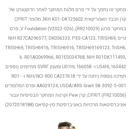
מחקר זה נתמך על ידי פרס מלגת המחקר לאחר הדוקטורט של
קרן הכבד האמריקאית NIH K01-DK125602, מלומד CPRIT
במחקר סרטן (RR210029), V Foundation (V2022-026), פרס
טייס NIH R37CA296577, DK056333, P30-CA123, TRISH69,
TRISH69, TRISH6916, TRISH6916, TRISH69169123, TriSH6,
6. R01AG069966, R01ES034768, NIH R01DK111495,
U54HL165442 ו- U01HL166058 ומענק SVRF ממיזמים נוספים.
תמיכה נוספת ניתנה על ידי NIH/NCI R00 CA237618 ו- R01-
AA029124, USDA/ARS Grant 58-3092-5-001 ופרס המלומדים
CPRIT (PR210056), קרן Pew וקרנות המחקר הבסיסיות עבור
אוניברסיטאות מרכזיות באוניברסיטת סין-קסיאם (2072018188).