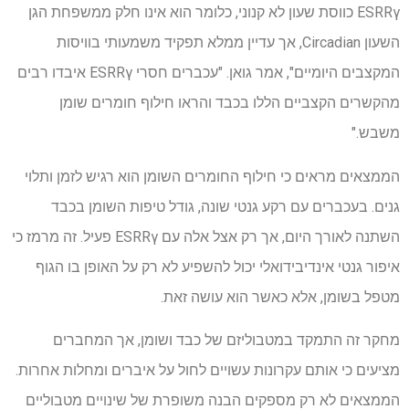
ESRRγ כווסת שעון לא קנוני, כלומר הוא אינו חלק ממשפחת הגן
השעון Circadian, אך עדיין ממלא תפקיד משמעותי בוויסות
המקצבים היומיים", אמר גואן. "עכברים חסרי ESRRγ איבדו רבים
מהקשרים הקצביים הללו בכבד והראו חילוף חומרים שומן
משבש."
הממצאים מראים כי חילוף החומרים השומן הוא רגיש לזמן ותלוי
גנים. בעכברים עם רקע גנטי שונה, גודל טיפות השומן בכבד
השתנה לאורך היום, אך רק אצל אלה עם ESRRγ פעיל. זה מרמז כי
איפור גנטי אינדיבידואלי יכול להשפיע לא רק על האופן בו הגוף
מטפל בשומן, אלא כאשר הוא עושה זאת.
מחקר זה התמקד במטבוליזם של כבד ושומן, אך המחברים
מציעים כי אותם עקרונות עשויים לחול על איברים ומחלות אחרות.
הממצאים לא רק מספקים הבנה משופרת של שינויים מטבוליים