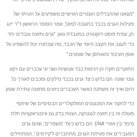
"מצאנו שההבדלים הגנטיים האישיים משפיעים על העיתוי של
פעילות הגנים בכבד בתגובה למזון", אמר הסופר הראשון ד"ר יינג
חן, עמית פוסט-דוקטורט במעבדת גואן. "גנים ותזונה עובדים יחד
כדי לעצב את הקצב היומי של הכבד, מה שבתורו יכול להשפיע על
אופן העיבוד והאוחסן של שומנים."
החוקרים חקרו הן דגימות כבד אנושיות ושני זני עכברים עם רקע
גנטי שונה. הם בדקו כיצד גנים בכבד נדלקים ומכבים לאורך כל
היום ואיך זה משתנה כאשר העכברים ניזונים מתזונה עתירת שומן.
כדי לחקור את המנגנונים המולקולריים הבסיסיים של שיתוף
פעולה זה בין תזונה לגנטיקה, הצוות בדק גם אינטראקציות תלת
מימד בין אזורי DNA. הם בדקו כיצד 'משפרים', שהם גנים
המגבירים את פעילות הגנים, מתחברים ל'קידמים ', המתחילים