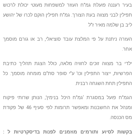
בעיר רעננה פועלת גמ"ח העוזר למשפחות מעוטי יכולת לרכוש
תפילין לבני מצווה בעת הצורך. גמ"ח תפילין הוקם לכרו של יהושע
ליב בן שלמה מאיר ז"ל
העזרה ניתנת על פי המלצת עובד סוציאלי, רב או גורם מוסמך
אחר.
ילדי בר מצווה זוכים לחוויה מלאה, כולל הצגת תהליך כתיבת
הפרשיות, ייצור התפילין וכו' ע"י סופר סת"ם מומחה מוסמך. כל
התפילין תחת השגחה רבנית.
הגמ"ח פועל במסגרת ‘גמ"ח היכל בנימין', הנותן שרותי פיקוח
ומנהל את החשבנות ומאפשר תרומות לפי סעיף 46 של פקודת
מס הכנסה.
בקשות לסיוע ותורמים מוזמנים לפנות בדיסקרטיות ל :