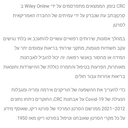
CRC בזמן. הממצאים מתפרסמים על ידי Wiley Online ב
סַרְטָן
כתב עת שנבדק על ידי עמיתים של החברה האמריקאית
לסרטן.
במהלך אסונות, שירותים רפואיים עשויים להתעכב או בלתי נגישים
עקב תשתיות פגומות, מתקני שירותי בריאות עמוסים יתר על
המידה או מחסור באנשי רפואה. זה יכול להוביל לאבחנות
מאוחרות, הפרעות בטיפול והחמרה כוללת של ההישרדות ותוצאות
בריאות אחרות עבור חולים.
כדי להעריך את ההשפעה של הוריקנים אירמה ומריה ומגבלות
הנעילה של Covid-19 על אבחנות CRC, החוקרים ניתחו נתונים
2012–2021 ממרשם הסרטן המרכזי של פורטו ריקו, שאוסף מידע
על כל מקרי הסרטן שאובחנו וטיפול בפורטו ריקו מאז 1950.