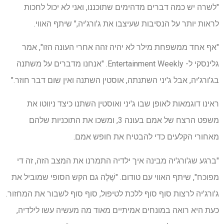
"לשרה יש כמה דברים מדהימים שתוכננו, ואני לא יכול לחכות
לראות יותר על הנסיבות שעיצבו את ג'ורג'יה," שיתף האווי.
"אף אחד ממשפחת מילר לא יהיה זהה אחרי העונה הזו", אמר
גלינסקי ל- Entertainment Weekly. "אנחנו מדברים על משתנה
בג'ורג'יה, אבל ג'יני השתנתה, אוסטין השתנה ואין שום דבר חוזר."
ראינו דוגמאות לאופן שבו ג'יני ואוסטין השתנו כיצד ניווטו את
משפט הרצח של אמם בעונה 3, ומשכו את התוכניות שלהם
מאחורי הקלעים כדי להבטיח את חופש אמם.
"ברגע שג'ורג'יה מבינה איך ילדיה התמרנו את המצב הזה, זה די
מפוכח", שיתף האווי עם טודום. "שֶׁלָה
גם הקש הסופי שמוביל את
ג'ורג'יה לרצות סוף סוף ללכת לטיפול, סוף סוף לשבור את המחזור.
כעת היא רואה במונחים אמיתיים מאוד מה מעשיה עשו לילדיה,