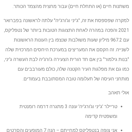
משתנות חיים (או התחלת חיים) עבור מחצית מהצמד הכותר.
למקרה שפספסת את זה, "ג'יני וג'ורג'יה" עלתה לראשונה בפברואר
2021 והפכה במהרה לאחת התצוגות הטובות ביותר של נטפליקס,
עם 967.2 מיליון שעות משולבות שנצפו בין העונות הראשונות
לשנייה. זה הקסם את המעריצים במערכת היחסים המרכזית שלה
"בנות גילמור" בין אם חד הורית הצעירה ג'ורג'יה לבת העשרה ג'יני,
כמו גם את מפלגות העיר הקטנה שלה, כולם מעורבבים עם
מותחני העיסה של תעלומה טובה המסתובבת בעמודים.
אולי תאהב
טריילר 'ג'יני וג'ורג'יה' עונה 3 מתגרה דרמה רומנטית
ומשפטית קדימה
אני צופה בנטפליקס למחייתם – הנה 7 המופעים והסרטים