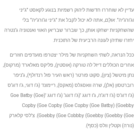
עדיין לא שוחררו חדשות ליהוק רשמיות בנוגע לקאסט "ג'יני
וג'ורג'יה".
אוּלָם,
אתה לא יכול לקבל את "ג'יני וג'ורג'יה" בלי
שהשחקניות ישחקו אותן, כך שברור שבריאן האווי ואנטוניה ג'נטרה
יחזרו שתיהן לעונה הרביעית של התוכנית.
ככל הנראה, לשתי השחקניות של מילר יצטרפו מועדפים חוזרים
אחרים הכוללים דיזל לה טורקה (אוסטין), פליקס מאלארד (מרקוס),
נתן מיטשל (ציון), סקוט פורטר (ראש העיר פול רנדולף), ג'ניפר
רוברטסון (אלן), שרה וואסגלס (מאקס), ריימונד (ג'ו דוגי, ג'ו דוג'ס
(ג'ו דוג'ס (ג'ו דוג'ה, ג'ו דוגג '(ג'ו דוגג' (ג'ו דוגג '(Goe Batby (Goe
Copby (Goe Copby (Goe Copby (Goe Batby) (Goebby
(Goebby (Goe Cobbby (Goebby (Goebby (Goe. צ'לסי קלארק
(נורה) וקטלין וולס (כסף).