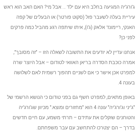
ג'ורג'יה המגיעה בחלב היא עם ילד … אבל מי? האם האב הוא ראש
עיריית בעלה לשעבר פול (סקוט פורטר) או הבעלים של קפה
האנקי, ריימונד אלאק (ג'ו), איתו שיתפה רגע מהביל כמה פרקים
לפני כן?
אנחנו עדיין לא יודעים את התשובה לשאלה הזו – "זה מסובך",
אמרה כוכבת הסדרה בריאן האוואי לטודום – אבל היוצר שרה
למפרט אכן אישר כי אם לשניים תהפוך רשמית לאם לשלושה
בעונה 4.
באופן מתאים, למפרט חשף גם בפני טודום כי הנושא הרשמי של
"ג'יני וג'ורג'יה" עונה 4 הוא "מחזורים ומוצא." מכיוון שג'ורג'יה
והטוחנים שוקלים את עתידם – תרתי משמע, עם חיים חדשים
בדרך – הם יצטרכו להתחשב עם עבר משפחתם.