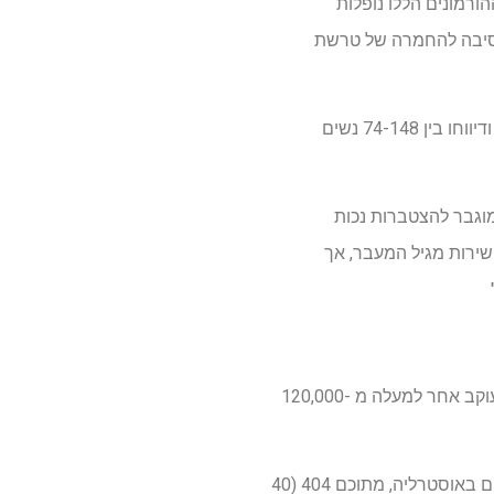
ת ההורמונים הללו נופלות
 הסיבה להחמרה של טרשת
מחקרים קודמים בדקו גם שאלה זו אך דיווחו על תוצאות סותרות. מחקרים אלה היו קטנים למדי, ודיווחו בין 74-148 נשים
מוגבר להצטברות נכות
במוגבלות שאנו רואים בסביבות גיל 50 אינן נובעות ישירות מגיל המעבר, אך
המחקר השתמש בנתונים ממרשם ה- MSBase, מרשם התוצאות הקליניות הגדולות בעולם ב- MS, העוקב אחר למעלה מ -120,000
היא גם צפה ב 987 נשים אוסטרליות עם טרשת נפוצה שגויסו משמונה מרכזים נוירואימונולוגיה-מומחים באוסטרליה, מתוכם 404 (40