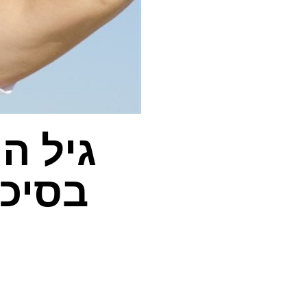
גיל ה
בסיכו