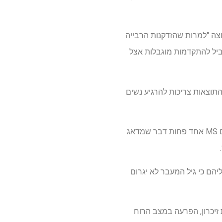
צה "למרות שהזדקנות הרבייה
ביל להתקדמות מוגבלות אצל
ידג ', נוירולוג המטפל בחולי טרשת נפוצה ב- Alfred Health, אמר כי התוצאות צריכות להרגיע נשים
"המעבר בגיל המעבר יכול להיות מאתגר עבור נשים רבות", אמר ד"ר ברידג '. "מחקר זה נותן לנשים עם MS אחד פחות דבר שמדאג
יהם כי גיל המעבר לא יגרום
זיכרון, הפרעה במצב הרוח