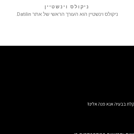
ניקולס וינשטיין
ניקולס וינשטיין הוא העורך הראשי של אתר Datilin.
לת בבעיה אנא פנה אלינו!