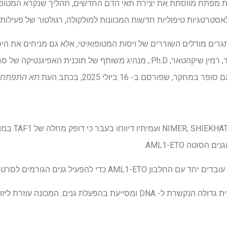
לת מפתח מווסתת את יצירת תאי הדם החדשים, תהליך שנקרא המטופ
טרטגיות טיפוליות חדשות המכוונות למולקולה, רגולטור של פעילות גנים
ם מודלים השוררים של ויסות המטופואיטי, אלא גם מניחים את היסוד
חדשניים", אמר החוקר סילבסטר, רמין שיקהטאר, Ph.D., מנהיג משותף של תו
קר, שפורסם ב- 16 ביולי 2025, בכתב העת
תא התפתחו
משתפי פעולה ארו
סוטה AML1-ETO.
TAF1 הוא חלק ממכונה מולקולרית גדולה הנקשרת ל- DNA ומסייעת בהפעלת גנ