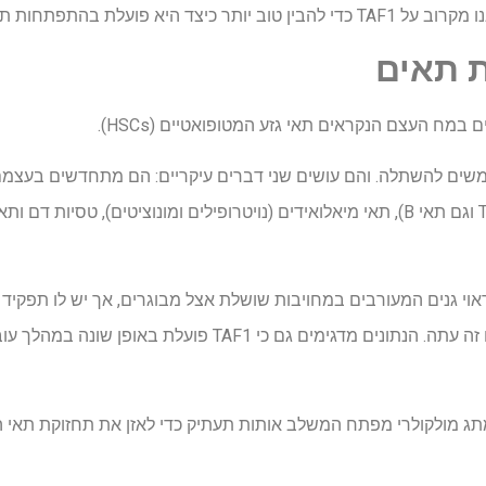
עלת בהתפתחות תאי הדם הרגילים.
 תאים
מח העצם הנקראים תאי גזע המטופואטיים (HSCs).
משמשים להשתלה. והם עושים שני דברים עיקריים: הם מתחדשים בעצמם
בוגרים כולל תאי חיסון (גם תאי T וגם תאי B), תאי מיאלואידים (נויטרופילים ומונוציטי
 כדי להפעיל כראוי גנים המעורבים במחויבות שושלת אצל מבוגרים, אך יש לו
HSC, על פי הממצאים שפורסמו זה עתה. הנתונים מדגימים גם כי F1
TA משמש כמתג מולקולרי מפתח המשלב אותות תעתיק כדי לאזן את תחזוקת תא