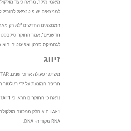
מיאמי מילר, מראה כיצד מולקו
לממצאים יש פוטנציאל להוביל לאס
הממצאים החדשים "לא רק מאתגרי
לגנומיקס סרטן ואפיגנטיה. הוא גם סופר במח
זיווג
חריפה המונעת על ידי רגולטור הגנים ה
נראה כי החוקרים הראו כי TAF1 עובדים יחד עם החלבון AML1-ETO כדי להפעיל גנים הגורמים לסרטן.
RNA מקוד ה- DNA.