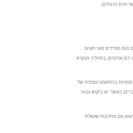
 והם מולידים סוגי תאים
ם), טסיות דם ותאי דם אדומים, בתהליך הנקרא
 תפקיד מופחת בהתאמה עצמית של
TA פועלת באופן שונה במהלך עוברים, כאשר יש ביקוש גבוה
י הגזע עם מחויבות שושלת