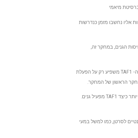
ברסיטת מיאמי
אופן מתפקד TAF1, אמרו החוקרים. TAF1 והמכונות הנלוות אליו נחשבו מזמן כנדרשות
מכוון עדין יותר בוויסות הגנים, במחקר זה,
"התגלית המפתיעה ביותר היא ש- HSCs בוגרים יכולים לשרוד ללא גורם שעתוק כללי חשוב, וכי אובדן ה- TAF1 משפיע רק על הפעלת
הצוות של ניימר, שעבד עם מומחה ביואינפורמטיקה של סילבסטר, פליפה בקדורף, Ph.D., התעמק עוד יותר כיצד TAF1 מפעיל גנים.
אי גזע הרלוונטיים לסרטן, כמו למשל במעי