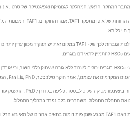
 מחבר המחקר והראש, המחלקה לגנומיקה ואפיגנטיקה של סרטן, אוני
הממצאים מאתגרים את התצוגה הרווחת של 
חיי כל תא.
המחקר החדש מוסיף לראיות הולכות וגוברות לכך של- TAF1 במקום זאת יש תפקיד 
וגרים.
את עצמם,", אמר חוקר סילבסטר, Fan Liu, Ph.D., המחקר הראשון של המחקר.
שאלות למחקרים עתידיים כוללות האם TAF1 מבצע פונקציות דומות בתאים אחרים של ת