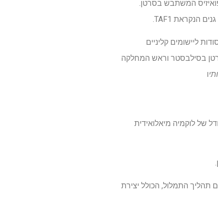
ואיזיס המשתבש בסרטן.
 הנקראת TAF1.
ות ליישומים קליניים
כנית האפיגנטיקה של סרטן בסילבסטר וראש המחלקה
תי
ו
כי שנים, NIMER, SHIEKHATTAR ועמיתיו דיווחו בעבר כי דופק מחלה של TAF1 במודל של לוקמיה מיאלואידית
ים. המכונה עוזרת ליזום תהליך התמלול, הכולל יצירת