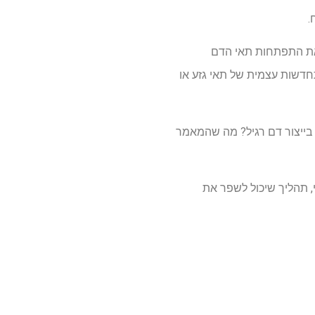
 את התפתחות תאי הדם
ים לעמוד בקריטריון זה: דחיקת TAF1 לא הפסיקה להתחדשות עצמית של תאי גזע או
יתה; אם אתה מכוון בהצלחה ל- TAF1, האם אתה פוגע בייצור דם רגיל? מה שהמאמר
ם כוללים רתימת TAF1 לשיפור התרחבות HSCs במנות פטרי, תהליך שיכול לשפר את