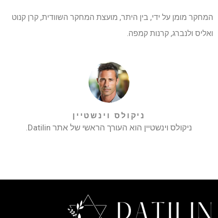
המחקר מומן על ידי, בין היתר, מועצת המחקר השוודית, קרן קנוט
ואליס ולנברג, קרנות קמפה.
ניקולס וינשטיין
ניקולס וינשטיין הוא העורך הראשי של אתר Datilin.