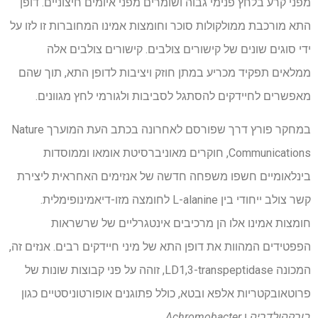
מפני קרע בלחץ פנימי גבוה ושומרים מפני איומים חיצוניים. דופן
התא מורכבת ממולקולות סוכר וחומצות אמינו המחוברות זו לזו על
ידי סוגים שונים של קישורים צולבים. קישורים צולבים אלה
ממלאים תפקיד מכריע במתן חוזק ויציבות לדופן התא, תוך שהם
מאפשרים לחיידקים להסתגל לסביבות ולגורמי לחץ מגוונים.
במחקר פורץ דרך שפורסם לאחרונה בכתב העת המוערך Nature
Communications, חוקרים מאוניברסיטת אומאו וממוסדות
בינלאומיים חשפו משפחה חדשה של אנזימים האחראית ליצירת
קשר צולב ייחודי בין L-alanine לחומצה מזו-דיאמינופימלית.
חומצות אמינו אלו הן מרכיבים אינטגרליים של שרשראות
הפפטידים המהוות את דופן התא של מיני חיידקים רבים. אנזים זה,
המכונה LD1,3-transpeptidase, זוהה על פני קבוצות שונות של
פרוטאובקטריות אלפא ובטא, כולל פתוגנים אופורטוניסטיים כגון
בורקהולדריה
ו
Achromobacter
.