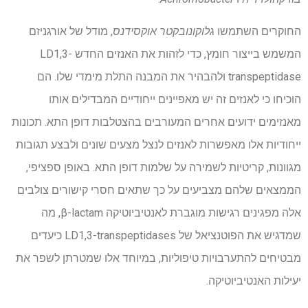
החוקרים השתמשו
גלוקונובקטר אוקסידנס
, מודל של אורגניזם
המשמש בייצור חומץ, כדי לזהות את האנזים החדש LD1,3-
transpeptidase ולהבהיר את המבנה התלת מימדי שלו. הם
הוכיחו כי לאנזים זה יש מאפיינים ייחודיים המבדילים אותו
מאנזימים ידועים אחרים המעורבים בהצטלבות דופן התא. תכונות
ייחודיות אלו מאפשרות לאנזים לנצל מצעים שונים ולבצע תגובות
מגוונות, קריטיות לשמירה על שלמות דופן התא. באופן ספציפי,
הממצאים שלהם מצביעים על כך שתאים חסרי קישורים צולבים
אלה מפגינים רגישות מוגברת לאנטיביוטיקה β-lactam, מה
שמדגיש את הפוטנציאל של LD1,3-transpeptidases כיעדים
מבטיחים להתערבויות טיפוליות, במיוחד אלו שמטרתן לשפר את
יעילות האנטיביוטיקה.