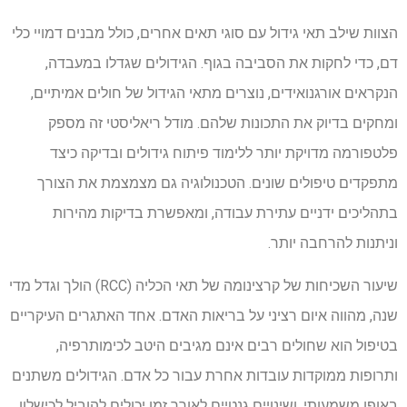
הצוות שילב תאי גידול עם סוגי תאים אחרים, כולל מבנים דמויי כלי
דם, כדי לחקות את הסביבה בגוף. הגידולים שגדלו במעבדה,
הנקראים אורגנואידים, נוצרים מתאי הגידול של חולים אמיתיים,
ומחקים בדיוק את התכונות שלהם. מודל ריאליסטי זה מספק
פלטפורמה מדויקת יותר ללימוד פיתוח גידולים ובדיקה כיצד
מתפקדים טיפולים שונים. הטכנולוגיה גם מצמצמת את הצורך
בתהליכים ידניים עתירת עבודה, ומאפשרת בדיקות מהירות
וניתנות להרחבה יותר.
שיעור השכיחות של קרצינומה של תאי הכליה (RCC) הולך וגדל מדי
שנה, מהווה איום רציני על בריאות האדם. אחד האתגרים העיקריים
בטיפול הוא שחולים רבים אינם מגיבים היטב לכימותרפיה,
ותרופות ממוקדות עובדות אחרת עבור כל אדם. הגידולים משתנים
באופן משמעותי, ושינויים גנטיים לאורך זמן יכולים להוביל לכישלון