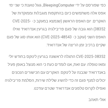
כפי שפורסם על ידי BleepingComputer, גוגל טוענת כי שני ימי
אפס אלה משתמשים כיום בהתקפות מוגבלות וממוקדות של
האקרים. יום האפס הראשון (שנמצא במעקב כ- CVE-2025-
38352) הוא גובה של פגם פריבילגיה בגרעין אנדרואיד ואילו
האפס השני (עוקב כ- CVE-2025-48543) הוא אותו סוג של פגם
שקיים ברכיב זמן הריצה של אנדרואיד.
CVE-2025-38352 התגלה לראשונה בגרעין לינוקס בחודש יולי
ומאז טופלה. עם זאת, אנו לומדים כעת כי הוא מנוצל באופן פעיל
באנדרואיד שנבנה על לינוקס. האקרים עם הכישורים הנכונים
יכולים למנף פגם זה כדי להשיג שלילת שירות, הסלמת פריבילגיה
ואפילו לקרוס טלפונים אנדרואיד שטרם עודכנו.
אולי תאהב