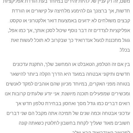
משם, זה רק עניין של להיות זהירים במיוחד בעת הורדת אפליקציות
חדשות, אך ברצונך גם להימנע מלחיצה על קישורים או הורדת
קבצים משולחים לא ידועים באמצעות דואר אלקטרוני או טקסט.
אפליקציות לצדדים זה דבר נוסף שיכול לסכן אותך, אך כמו אפל,
גוגל מתכננת לנעול אנדרואיד כך שבקרוב לא תוכל לעשות זאת
בכלל.
בין אם זה הטלפון, הטאבלט או המחשב שלך, התקנת עדכונים
חדשים ותיקוני אבטחה במועד היא הדרך הקלה ביותר להישאר
בטוחה מפני האקרים, במיוחד מכיוון שהם אוהבים למקד לאנשים
ומכשירים שמפעילים תוכנה מיושנת. אני יודע שלעתים קרובות אנו
רואים דברים כמו גודל מסך ואחסון בבחירת טלפון חדש אך
עדכוני אבטחה וכמה שנים של תמיכה אתה מקבל הם שני דברים
חשובים מאוד שעליך לקחת בחשבון לחלוטין כשאתה קונה
למכשיר האנדרואיד הבא שלך.