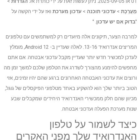
01 או 2025-09-05. ניתן לעשות זאת על ידי כותרת אל
הגדרות
>
מַעֲרֶכֶת
>
עדכוני תוכנה
>
עדכון מערכת
ואז על ידי הקשה על
"
בדוק אם יש עדכון
. "
למרבה הצער, תיקונים אלה מיועדים רק למשתמשים עם טלפונים
המריצים אנדרואיד 13-16. לאלה שעדיין ב- Android 12, מומלץ
לעדכן למכשיר חדש יותר שעדיין מקבל עדכוני אבטחה. אם אתם
מחפשים להימנע מהצורך לשדרג את הטלפון שלכם למשך זמן מה
ורוצים את עדכוני האבטחה האחרונים ברגע שהם יהיו זמינים, אזי
הטוב ביותר שלך הוא להשקיע באחד מטלפוני הפיקסלים של גוגל,
מכיוון שהם חלק ממכשירי האנדרואיד היחידים שמקבלים שבע
שנות מערכת הפעלה ועדכוני אבטחה.
כיצד לשמור על טלפון
האנדרואיד שלך מפני האקרים