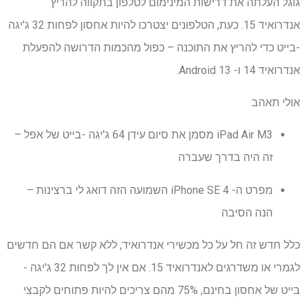
גוגל העלתה את דרישות המינימום לטלפון בתקווה להריץ
אנדרואיד 15. כעת, הטלפונים יצטרכו להיות אחסון לפחות 32 ג'יגה
-בייט כדי להריץ את התוכנה – כפול מהכמות הדרושה להפעלת
אנדרואיד 14 ו- Android 13.
אולי תאהב
iPad Air M3 מסמן את סיום עידן 64 ג'יגה -בייט של אפל –
זה היה בדרך שעברה
מפרט ה- iPhone SE 4 השמועה הזה דואג לי ברצינות –
הנה הסיבה
כלל חדש זה חל על כל מכשירי אנדרואיד, ללא קשר אם הם חדשים
לגמרי או משדרגים לאנדרואיד 15. אם אין לך לפחות 32 ג'יגה -
בייט של אחסון בחינם, 75% מהם צריכים להיות פתוחים לקבצי