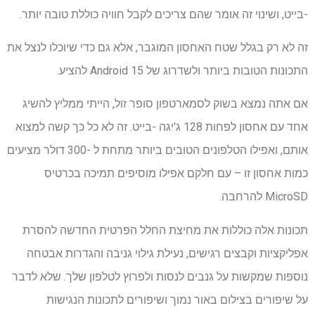
-בייט, ושינוי זה אומר שהם צריכים לקבל חוויה כוללת טובה יותר.
זה לא רק בגלל שטח האחסון המוגבר, אלא גם כדי שיוכלו לנצל את
התכונות הטובות ביותר ולשדרוג של Android 15 להציע.
אם אתה נמצא בשוק לסמארטפון סופר זול, הייתי ממליץ להשיג
אחד עם אחסון לפחות 128 ג'יגה -בייט. זה לא כל כך קשה למצוא
אותם, ואפילו הטלפונים הטובים ביותר מתחת ל -300 דולר מציעים
כמות אחסון זו – עם חלקם אפילו מוסיפים תמיכה בכרטיס
MicroSD להרחבה.
תכונות אלה כוללות את מחיצת החלל הפרטית החדשה להסרת
אפליקציות וקבצים רגישים, נעילת גילוי גניבה והגדרות אבטחה
נוספות שמקשות על גנבים לנסות ולפרוץ לטלפון שלך. שלא לדבר
על שיפורים בצילום באור נמוך ושיפורים לתכונות הנגישות