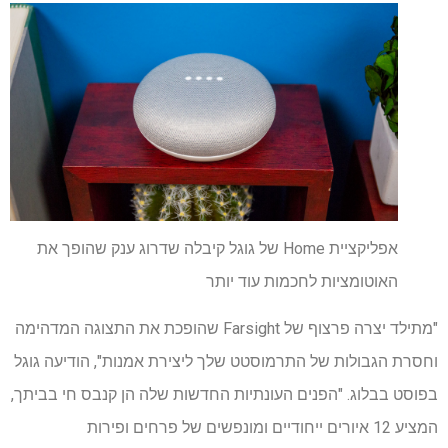
אפליקציית Home של גוגל קיבלה שדרוג ענק שהופך את
האוטומציות לחכמות עוד יותר
"מתילד יצרה פרצוף של Farsight שהופכת את התצוגה המדהימה
וחסרת הגבולות של התרמוסטט שלך ליצירת אמנות", הודיעה גוגל
בפוסט בבלוג. "הפנים העונתיות החדשות שלה הן קנבס חי בביתך,
המציע 12 איורים ייחודיים ומונפשים של פרחים ופירות