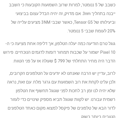
כשבב של 5 ננומטר, למרות שרוב השמועות הקובעות כי השבב
ייבנה בתהליך 3nm. אם מדויק, זה יהיה הבדל עצום בביצועי
וביעילותו של Tensor G5, כאשר שבבי 3NM מציעים עלייה של
20% לעומת שבבי 5 ננומטר.
גוגל טרם הודיעה כמה יעלה הטלפון, אך דליפה אחת מציעה כי ה-
Pixel 10 ישמור על שכבות תמחור דומות לדגמים הנוכחיים. פירוש
הדבר היה מחיר התחלתי של 799 $ שעולה אז על פני הטווח.
לרוב, עדיין יש הרבה שאנחנו לא יודעים על הטלפונים הקרובים,
ולכן עלינו לקחת את רוב השמועות עם גרגר מלח. עם זאת, נראה
שלא יהיה לנו זמן רב לחכות לפני שגוגל תחשוף את הטלפון
רשמית עבורנו. יש לקוות שגוגל תביא מספיק שינויים כדי לעזור
לדור הבא של טלפונים של פיקסל למצוא מקום כאחד הטלפונים
הטובים ביותר בשוק.