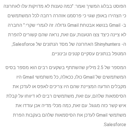
הפוסט בבלוג המשיך ואמר: "כמה טענות לא מדויקות עלו לאחרונה
כי הצהירו באופן שגוי כי פרסמנו אזהרה רחבה לכל המשתמשים
ב- Gmail בנושא אבטחת Gmail גדולה. זה לגמרי שקרי." החברה
לא ציינה כיצד צצו הטענות; עם זאת, נראה שהם קשורים להפרת
ה- Shinyhunters האחרונה של מסד הנתונים של Salesforce,
המטפל בנתונים עסקיים קטנים ובינוניים.
המספר של 2.5 מיליון שהשתתף בשקעים רבים הוא מספר בסיס
המשתמשים של Gmail כולו; ככאלה, כל משתמשי Gmail היו
מקבלים הודעה המציינת שהם היו צריכים לאפס או לעדכן את
הסיסמאות שלהם; עם זאת, משתמשים רבים לא דיווחו על קבלת
איש קשר כזה מגוגל. עם זאת, כמה מכלי מדיה אכן עודדו את
משתמשי Gmail לעדכן את הסיסמאות שלהם בעקבות הפרת
Salesforce.