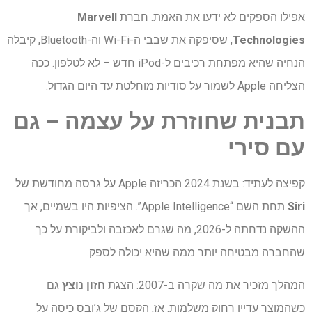
אפילו הספקים לא ידעו את האמת. חברת
Marvell
Technologies
, שסיפקה את שבבי ה-Wi-Fi וה-Bluetooth, קיבלה
הנחיה שהיא מפתחת רכיבים ל-iPod חדש – לא לטלפון. ככה
הצליחה Apple לשמור על סודיות מוחלטת עד היום הגדול.
תבנית
שחוזרת
על
עצמה
–
גם
עם
סירי
קפיצה לעתיד: בשנת 2024 הכריזה Apple על גרסה מחודשת של
Siri
תחת השם “Apple Intelligence”. הציפיות היו בשמיים, אך
ההשקה נדחתה ל-2026, מה שגרם לאכזבה ולביקורת על כך
שהחברה מבטיחה יותר ממה שהיא יכולה לספק.
המהלך מזכיר את מה שקרה ב-2007: הצגת
חזון נוצץ
גם
כשהמוצר עדיין רחוק משלמות. אז, הקסם של ג’ובס כיסה על