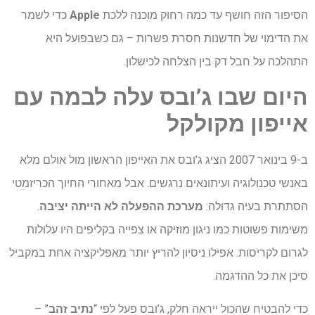
הסיפור הזה חושף עד כמה רחוק מוכנה ללכת
Apple
כדי לשמר
את הדימוי של חדשנות חסרת פשרות – גם כשבפועל היא
התהלכה על חבל דק בין הצלחה לכישלון.
היום
שבו
ג
’
ובס
עלה
לבמה
עם
אייפון
מקולקל
ב-9 בינואר 2007 הציג ג’ובס את האייפון הראשון מול אולם מלא
באנשי טכנולוגיה ועיתונאים נרגשים. אבל מאחורי החיוך הכריזמטי
הסתתרת בעיה גדולה:
מערכת ההפעלה לא הייתה יציבה
.
משימות פשוטות כמו ניגון מוזיקה או צפייה בקליפים היו עלולות
לגרום לקריסות. אפילו ניסיון להריץ יותר מאפליקציה אחת במקביל
סיכן את כל ההדגמה.
כדי להבטיח שהכול ייראה חלק, ג’ובס פעל לפי “
נתיב זהב
” –