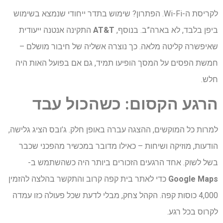
לקריסת ה-Wi-Fi. הפתרון? שימוש בתדר ייחודי שנמצא בשימוש
ביפן בלבד, לא בארה”ב. בנוסף,
AT&T
התקינה אנטנה ייעודית
שאיפשרה קליטה מלאה. כך נוצרה אשליה של חיבור מושלם –
חמשת הפסים על המסך הופיעו תמיד, גם אם בפועל האות היה
חלש.
הרגע
הקסום
:
כשהכול
עבד
למרות כל המוקשים, ההצגה עברה באופן חלק. ג’ובס הציג גלישה,
הודעות, מוזיקה ושיחות – כאילו מדובר במכשיר מהפכני שכבר
בשל לשוק. אחד הרגעים הזכורים ביותר היה כשהשתמש ב-
Google Maps
כדי לאתר בית קפה קרוב והתקשר בהלצה להזמין
4,000 כוסות קפה. הקהל צחק, מבלי לדעת שכל פעולה כזו עמדה
לקרוס בכל רגע.