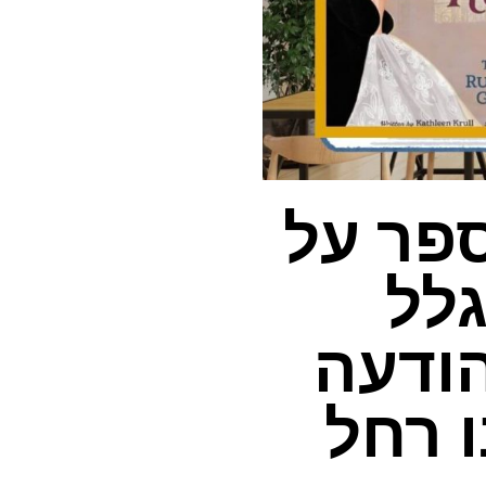
ספר על
גלל
 הודעה
 רחל