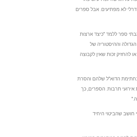
רלי לא מפתיעים. אבל ספרים
 נוסף, "סיום אינדוקטרינציה רדיקלית בחינוך K-12." זה דורש מבתי ספר ללמד "כיצד ארצות
הגדולה וההיסטוריה של
ו להחזיק זכות שאין לקבוצה
 בחתימת הדוא"ל שלהם והסרת
ירועי תרבות. הספרים, כך
."
י חושב שהביטוי היחיד