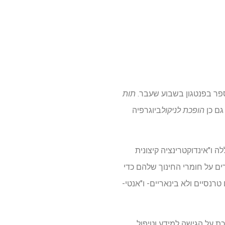
פר בפנטגון בשבוע שעבר.
תות
גם כן
הופכת לניקול
ביוגרפיה
 ו"אינדוקטרינציה קיצונית
לדים של אנשי צבא ארה"ב, עוברים על חומרי החינוך שלהם כדי
רנסיים ולא בינאריים- ו"אנטי-
כת על הגישה למידע וטיפול