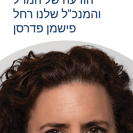
והמנכ"ל שלנו רחל
פישמן פדרסן