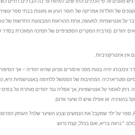
הרגיש מוגנים על פי הכללים החדשים; לפחות עד כה הבדלים דתיים כש
טנים של תולדות אמריקה של חוסר הגיון או גזענות בבתי ספר עשוי
 לדבר על אנטישמיות. למעשה, אחת ההוראות המבצעות החדשות של 
ים יהודים. (מרבית המקרים הספציפיים של תמיכה המוזכרת בסדר קש
 אין אינטרקטיביות.
ינזבורג יהיה בטוח מפני איסורים מכיוון שהיא יהודיה – אך הסיפור 
זם ופטריארכיה. המחויבות של הממשל ללחימה באנטישמיות היא, ככל
ה. ניתן לאסור על אנטישמיות, אך אפליה נגד יהודים מותרת על בסיס זה
ל בהוגיניה. או אפילו שיש לו שיער אדום.
ספר על ילד שמקבל את הנמשים וצבע השיער שלה? העותק הפרסום
ולם. " נראה בריא, ואם בכלל, קצת נדוש.