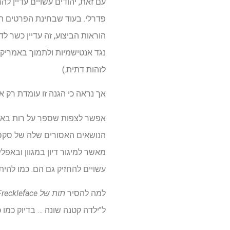
עם זאת, יהודים עשויים עדיין ל
פדרלי. בעוד שבחינת הפרטים הק
הוראות הביצוע, זה עדיין כשר
נגד אנטישמיות ולתמוך באמריקא
לזהות דתית.)
אך נראה כי הגנה זו עומדת רק אם
אפשר לצפות שספר על רות באדר ג
הנושאים האסורים שלה של סקסי
מאשר למיגור דיון במגוון ובאפלי
עשויים להחזיק גם הם. כמו להיתק
למה להסיר
תות של Freckleface,
ל"ילדה קטנה שונה … בדיוק כמו כ