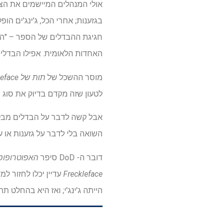
אולי המנהלים המיישמים את הצו 
בגזענות; אחרי הכל, ג'ינג'ים הו
חגיגת ההבדלים של הספר – "הדב
האחדות הלאומית. אפילו הבדלים 
מוסר ההשכל של
תות של Freckleface
לטעון שזה מקדם בדיוק את סוג
אבל קשה לדבר על הבדלים מבלי ל
השואה בלי לדבר על גזענות או 
דובר ה- DoD סיפר
האפוטרופוס
Freckleface
עדיין יכלו לחזור ל
הייתה ג'ינג'י; ואז היא בהחלט תה