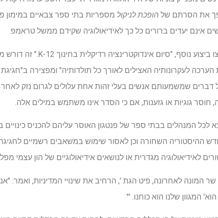
פך את הסרתם של
הופכת לניקול
מספריות בתי ספר צבאיים במימון פד
שים אינם יעדים ברורים כל כך לאידיאולוגיה שקידם ממשל טראמפ.
במקום זאת, הנושא הסביר הוא צו ביצוע
רכה לעקרונותיה האצילים לאורך כל תולדותיה" ומפצירה ב"חגיגת 
על דברים שמשמעותם אנשים בעלי זהות אחת עלולים לגרום נזק לאחר א
חוסר גוגיות או גזענות, אם כי הסדר אינו משתמש במילים אלה.
א לכל המנהלים בבתי ספר של פנטגון האוסר עליהם להכניס כינויים
דש ההיסטוריה השחורה וכן לאסור שימוש במשאבים רשמיים לחגיגת א
ורים לאידיאולוגיה מגדרית או לנושאים אידיאולוגיים של הון עצמי מפלה
שר המונה לאחרונה, פיט הגת ', הרחיב את שינויי המדיניות, ואמר: "אנ
 המגוון שלנו הוא כוחנו. '"