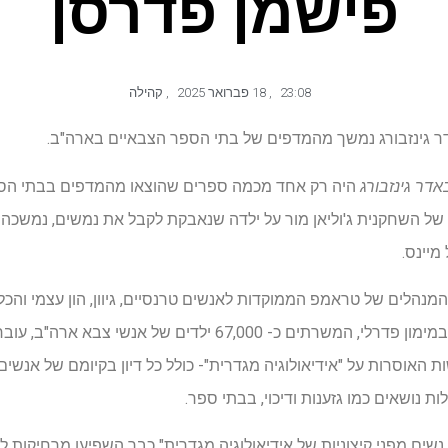
פישמן פדרסן
23:08
,
18 פברואר 2025
,
קהילה
דר גינזבורג נמשך מהמדפים של בתי הספר הצבאיים בארה"ב.
אדר גינזבורג
היה רק ​​אחד מכמה ספרים שהוצאו מהמדפים בבתי הס
של השחקנית ג'וליאן מור על ילדה שנאבקת לקבל את נמשים, נמשכה 
מיינס.
הלים של טראמפ הממוקדות לאנשים טרנסיים, גיוון, הון עצמי והכללה
"בבתי הספר. בתי ספר צבאיים במימון פדרלי, המשרתים כ- 67,000 י
אוסרות על "אידיאולוגיה מגדרית"- כולל כל דיון בקיומם של אנשים ט
לות נושאים כמו גזענות ודיכוי, בבתי ספר.
שים מפני קיצוניות של אידיאולוגיה מגדרית" כבר השפיעו מרחיקות ל