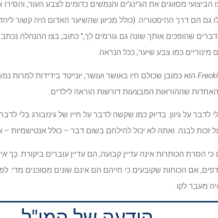
הביצועי מסווגים את הג'ינג'ים והנמשים כדומים לצבע העור, והסירו א
פלו גם הם דרך ההיסטוריה. (כולל מכיוון שהשיער האדום היה קשור ליהד
רים שהופכים אותך שונה גם גורמים לך," כתוב; בצו ההנהלה נכתב 
מינוריים כמו צבע שיער, ככל הנראה.
הוא כמובן שכולם חיו באושר ועושר, יונייטד בידידות למרות נ
 האחדות שההוראות המבצעות דורשות הוראה לילדים.
דבר על גיוון. בדיוק כמו שקשה לדבר על חייו של גינזבורג בלי לדבר
על זכות לבנה. ואתה לא יכול להילחם בשום דבר – כולל אנטישמיות –
כי הסרת הכותרות אינה עדיין קבועה; הם עדיין עוברים ביקורת. כָּך
אין
מדפים, אם הכוחות שקובעים כי חייהם הם אינם שונים מסוכנים מדי. לפ
יה מעבר לקו.
הודעה של המו"ל