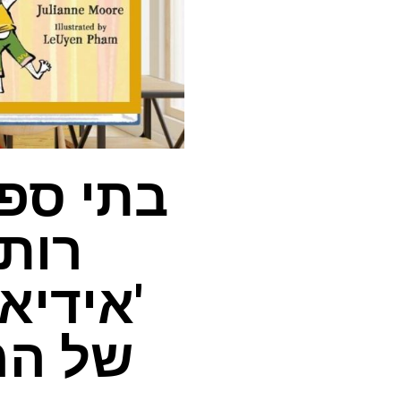
בתי ספר
רות 
'אידיאו
של המ