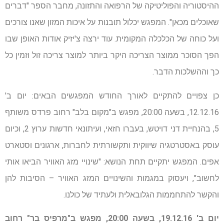
ההיסטוריה והפוליטיקה של הרפואה והתזונה, מחבר הספר "דברים
שאוכלים מכאן". המפגש יכלול תובנות על איכות המזון שאנו צורכים
ועל כוחה של הכלכלה המקומית. עוד ירצה צ'יזיק אודות האופן שבו
הפך הסוכר ממוצר הצריכה היקר ביותר למוצר צריכה זול וזמין כל
כך וההשלכות הדבר.
כן צפויים להתקיים לאורך החודש המפגשים הבאים: יום ב'
12.12.16, בשעה 20:00, מפגש ב"מקום בלב" רחוב פרדס משותף
5, בהנחיית דני דויטש, בעברו חזאי, ועיתונאי חדשות ערוץ 2, וכיום
עוסק באסטרטגיה שיווקית ותקשורתית לחברות, ארגונים וסטארט
אפים. המפגש יתקיים תחת הנושא: "שינויי מזג האוויר הביאו אותי
לחשוב", ויעסוק במגמות והשינויים המזג האוויר – הסיבות להן
והקשר להתחממות הגלובאלית ולעתיד של כולנו.
יום ב' 19.12.16, בשעה 20:00, מפגש ב"מרפיס בר" רחוב