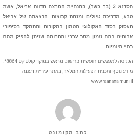
הסדנא 3 (בר כשר), בהנחיית המרצה חדווה אריאל, אשת
טבע, מדריכת טיולים ומנחת קבוצות. הרצאתה של אריאל
תעסוק בסוד האקולוגי הטמון במקורות ותתמקד בסיפורי
אבותינו בהם טמון מסר ערכי והתרומה שניתן להפיק מהם
בחיי היומיום.
הכניסה למפגשים חופשית ברישום מראש במוקד קולטיקט 8864*.
מידע נוסף ותכנית הפעילות המלאה, באתר עיריית רעננה
www.raanana.muni.il
כתב מקומונט