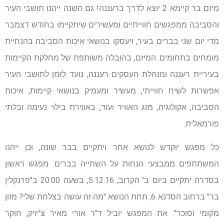
מיזם בר קיימא 2 יוצא לדרך ברעננה! גם השנה ייהנו תושבי העיר
והסביבה ממפגשים חווייתיים ומעשירים שיתקיימו בחודש דצמבר
מדי יום שני בברים בעיר, ויעסקו בנושאי איכות הסביבה בהנחיית
מומחים בתחומים. המיזם, בהובלה משותפת של מחלקת הקיימות
בעיריית רעננה ומנהלת העסקים רעננה, נועד לזמן לתושבי העיר
אפשרות לשיח חווייתי, מעשיר ומעמיק בנושאי קיימות, איכות
הסביבה, אקולוגיה, מזג האוויר ועוד, באווירת בילוי נעימה ובלתי
פורמאלית.
כל מפגש יוקדש לנושא אחר ויתקיים בבר שונה, וכן ייהנו
המשתתפים ממבצעי הנחות על השתייה בברים. מפגש ראשון
בסדרה יתקיים ביום ב' הקרוב, 5.12.16, בשעה 20:00 ב"פרנקלין
בר" ברחוב הסדנא 6, תחת הנושא "מה זה עושה בצלחת שלי? מזון
מקומי וסוכר". את המפגש יוביל ד"ר אורי מאיר צ'יזיק, חוקר