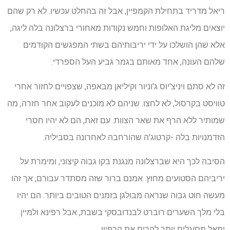
ריאל מדריד בתחילת הקמפיין, אבל זה בהחלט עכשיו. לא רק שהם
יוצאים מליגת האלופות וחמש נקודות מאחורי ברצלונה בלה ליגה,
אלא שהן הושלכו על ידי יריבותיהם בשתי המפגשים הקודמים
שלהם העונה, אחד מאותם בגמר גביע העל הספרדי.
זה לא סתם ויניצ'יוס ג'וניור וקיליאן מבאפה, שצפויים לחזור אחרי
טוויסט בקרסול, לא לחצו. שניהם לא מוכנים לעקוב אחר חזרה, מה
שמותיר ללא הרף את שאר הצוות. עם זאת, הם לא יהיו חסרי
הזדמנויות בלה -קרטוג'ה שהורחבה לאחרונה בסביליה.
הסיבה לכך היא שברצלונה מנגנת בקו גבוה קיצוני, ומימרת על
יריביהם הסטועים מחוץ. אמנם ברור שזה מסתדר עבורם, אך זהו
מעשה חוט גבוה שנראה מבולגן בזמנים הטובים ביותר. הם יהיו
בלי מלך השערים רוברט לבנדובסקי בשבת, אבל רפינא ולמיין
ימאל מסוגלים יותר להרים את הרפיון.