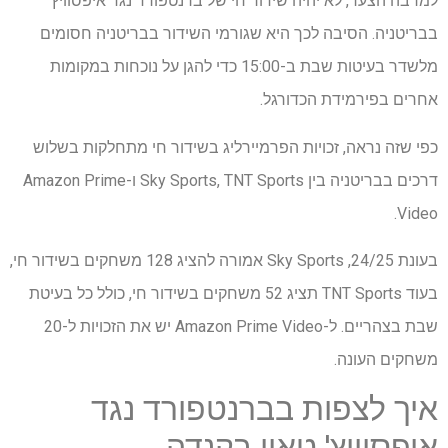
למרבה הצער, לא יהיה שידור חי של ברנטפורד נגד איפסוויץ'
בבריטניה. הסיבה לכך היא שגורמי השידור בבריטניה חסומים
מלשדר בעיטות שבת ב-15:00 כדי להגן על נוכחות במקומות
אחרים בפירמידת הכדורגל.
כפי שזה נראה, זכויות הפרמיירליג בשידור חי מתחלקות בשלוש
דרכים בבריטניה בין Sky Sports, TNT Sports ו-Amazon Prime
Video.
בעונת 24/25, Sky Sports אמורה להציג 128 משחקים בשידור חי,
בעוד TNT Sports תציג 52 משחקים בשידור חי, כולל כל בעיטת
שבת בצהריים. ל-Amazon Prime Video יש את הזכויות ל-20
משחקים העונה.
איך לצפות בברנטפורד נגד
איפסוויץ' טאון בקנדה