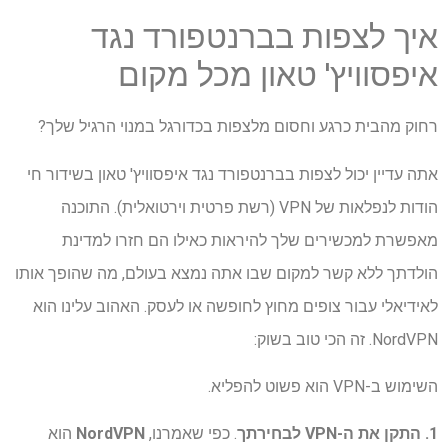
איך לצפות בברנטפורד נגד
איפסוויץ' טאון מכל מקום
רחוק מהבית כרגע וחסום מלצפות בכדורגל במנוי הרגיל שלך?
אתה עדיין יכול לצפות בברנטפורד נגד איפסוויץ' טאון בשידור חי
הודות לנפלאות של VPN (רשת פרטית וירטואלית). התוכנה
מאפשרת למכשירים שלך להיראות כאילו הם חזרו למדינת
הולדתך ללא קשר למקום שבו אתה נמצא בעולם, מה שהופך אותו
לאידיאלי עבור צופים מחוץ לחופשה או לעסק. האהוב עלינו הוא
NordVPN. זה הכי טוב בשוק:
השימוש ב-VPN הוא פשוט להפליא.
1. התקן את ה-VPN לבחירתך
. כפי שאמרנו,
NordVPN
הוא