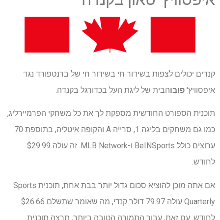
קנדים יכולים לצפות בשידור חי בשידור חי של ברנטפורד נגד
איפסוויץ'
פובו
הבית של ליגת העל בכדורגל בקנדה.
תוכנית הספורט החודשית מספקת לך את כל משחקי הפרמיירליג,
כמו גם משחקים בליגה 1, סרייה A והקופה איטליה, בתוספת 70
ערוצים כולל BeINSports ו-MLB Network. זה עולה $29.99
לחודש.
אם אתה מוכן להוציא סכום גדול יותר בבת אחת, תוכנית Sports
Quarterly עולה 79.97 דולר קנדי, מה שאומר שתשלם $26.66
לחודש. עם זאת, עבור התמורה הטובה ביותר, תרצה תוכנית