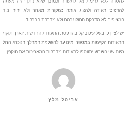
להסרה ללא גרימת נזק לתעודה וכמובן שלא ניתן יהיה מעתה
להדפיס תעודה ולהציג אותה כמקורית מאחר ולא יהיה ביד
המזייפים לא מדבקת ההולוגרמה ולא מדבקת הברקוד.
יש לציין כי בשל עיכוב קל בהדפסת התעודות החדשות יוארך תוקף
התעודות הקיימות במספר ימים עד להשלמת המהלך הנוכחי. החל
מיום שני השבוע יתווספו לתעודות מדבקות המאריכות את תוקפן.
אביטל מלץ