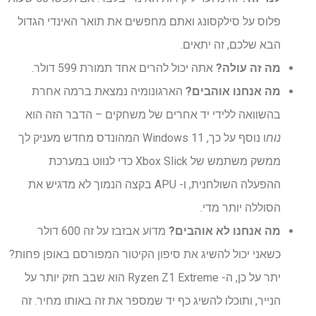
פלוס על סילקסונג ואתם מחפשים את תואר האינדי הגדול
הבא שלכם, זה יתאים.
מה זה עולה?
אתה יכול להרים אחד תמורת 599 דולר.
מה אנחנו אוהבים?
הארגונומיה נמצאת ברמה אחרת
בהשוואה ללידי יד אחרים של משחקים – הדבר הזה הוא
נוח
ו
נוסף על כך, Windows 11 המהונדס מחדש מעניק לך
ממשק משתמש של Xbox Slick כדי לנווט במערכת
ההפעלה השולחנית, ו- APU בקצה הנמוך לא מדגיש את
הסוללה יותר מדי.
מה אנחנו לא אוהבים?
מדוע אבזבז על זה 600 דולר
כשאני יכול להשיג את סיפון הקיטור המפורסם באופן פחות?
יתר על כן, ה- Ryzen Z1 Extreme הוא שבב חזק יותר על
הנייר, ותוכלו להשיג כף יד שמספר את זה באותו מחיר. זה