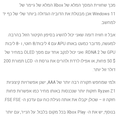
מכך שחוויית המסך המלא של Xbox המלא של גיימר של
Windows 11 אכן מבטלת את הדוביה הגדולה ביותר שלי של כף יד
למחשב.
אבל זו חוויה דומה שאני יכול להשיג בסיפון הקיטור הזול בהרבה.
למעשה, מדובר כמעט באותו APU עם 4 ליבות/8 חוטי, ו -8 ליבות
GPU של RDNA 2. ואני יכול לנקב אחד עם מסך OLED במחיר של
$ 50 פחות, או אפילו לרדת ולהרים את גרסת ה- LCD תמורת 200
דולר זול יותר.
ולמי שמחפש תקורה רבה יותר של AAA, ישנן אפשרויות קיצוניות
Ryzen Z1 חזקות יותר שנכנסות באותו מחיר כמו אפשרות פחות
חזקה זו – שכולן יקבלו את אותה נעילת כוח עם עדכון ה- FSE FSE.
בנוסף, יש את ה- Xbox Play בכל מקום בלבול. על הנייר, עם יותר