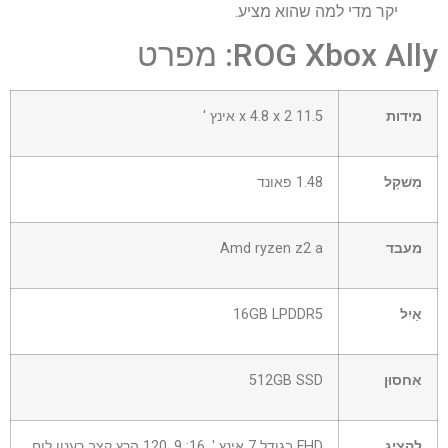
יקר מדי למה שהוא מציע.
ROG Xbox Ally: מפרט
מידות
11.5 x 4.8 x 2 אינץ '
מִשׁקָל
1.48 פאונד
מעבד
Amd ryzen z2 a
אַיִל
16GB LPDDR5
אִחסוּן
512GB SSD
לְהַצִיג
FHD בגודל 7 אינץ ', 16: 9, 120 הרץ קצב רענון לוח