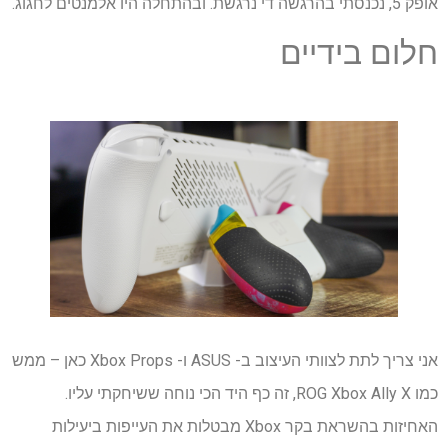
אופק 5, נכנסתי בהרגשה די נרגשת. ובהתחלה היו אלמנטים לחגוג.
חלום בידיים
אני צריך לתת לצוותי העיצוב ב- ASUS ו- Xbox Props כאן – ממש
כמו ROG Xbox Ally X, זה כף היד הכי נוחה ששיחקתי עליו.
האחיזות בהשראת בקר Xbox מבטלות את העייפות ביעילות