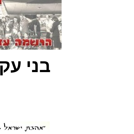
בני עק