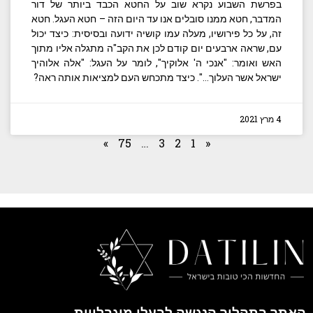
בפרשת השבוע נקרא שוב על החטא הכבד ביותר של דור
המדבר, חטא ממנו סובלים אנו עד היום הזה – חטא העגל. חטא
זה, על כל פירושיו, מעלה עמו קושיה ידועה ובסיסית: כיצד יכול
עם, שראה ארבעים יום קודם לכן את הקב"ה מתגלה אליו מתוך
האש ואומר: "אנכי ה' אלוקיך", לומר על העגל: "אלה אלוהיך
ישראל אשר העלוך…". כיצד מתכחש העם למציאות אותה ראה?
4 מרץ 2021
»
75
…
3
2
1
«
האתר בתהליך הנגשה לבעלי מוגבלויות