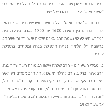
בבית הכנסת משכן אורי הושכן בבית ספר ביל"ו פועל בית המדרש
"אשרי האיש" ולצידו בית מדרש לנשים.
בית המדרש "אשרי האיש" פועל זו השנה השביעית בימי שני וחמשי
אחר הצהרים בין השעות 16:30 עד 19:00 בערב. פעילות בית
המדרש היא לעילוי נשמת הרב עמרם שלמה שושן ז"ל ור' אשר דב
ברקוביץ ז"ל. הלימוד נפתח התפילת מנחה ומסתיים בתפילת
ערבית.
בין מגידי השיעורים – הרב שלמה אישון רב מזרח העיר של רעננה,
הרב אהרן ברקוביץ רב קהילת "משכן אורי", הרב אפרים זיק ראש
ישיבת בני עקיבא רעננה, הרב יוקי מאיר רב קהילת "לכו נרננה",
הרב זאב מנדלסון ר"מ בישיבת בנ"ע, הרב קובי פסל ראש מרכז
"הבית היהודי" ברעננה, הרב אייל רוזנבלום ר"מ בישיבת בנ"ע, ד"ר
אלישע רוזנצוויג.