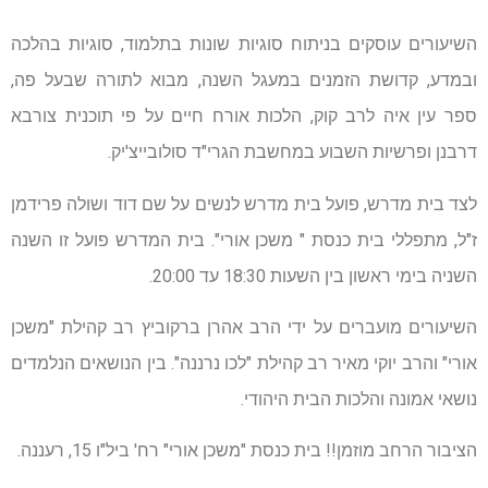
השיעורים עוסקים בניתוח סוגיות שונות בתלמוד, סוגיות בהלכה
ובמדע, קדושת הזמנים במעגל השנה, מבוא לתורה שבעל פה,
ספר עין איה לרב קוק, הלכות אורח חיים על פי תוכנית צורבא
דרבנן ופרשיות השבוע במחשבת הגרי"ד סולובייצ'יק.
לצד בית מדרש, פועל בית מדרש לנשים על שם דוד ושולה פרידמן
ז"ל, מתפללי בית כנסת " משכן אורי". בית המדרש פועל זו השנה
השניה בימי ראשון בין השעות 18:30 עד 20:00.
השיעורים מועברים על ידי הרב אהרן ברקוביץ רב קהילת "משכן
אורי" והרב יוקי מאיר רב קהילת "לכו נרננה". בין הנושאים הנלמדים
נושאי אמונה והלכות הבית היהודי.
הציבור הרחב מוזמן!! בית כנסת "משכן אורי" רח' ביל"ו 15, רעננה.