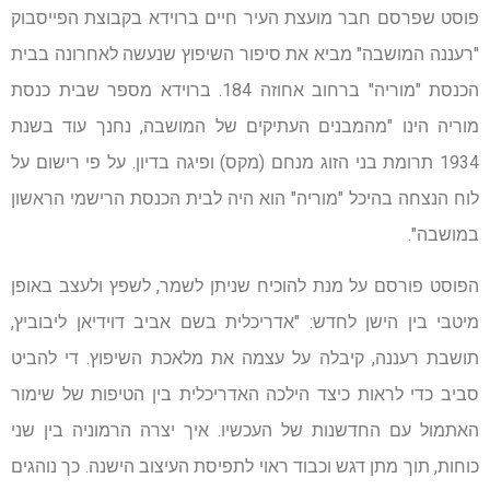
פוסט שפרסם חבר מועצת העיר חיים ברוידא בקבוצת הפייסבוק
"רעננה המושבה" מביא את סיפור השיפוץ שנעשה לאחרונה בבית
הכנסת "מוריה" ברחוב אחוזה 184. ברוידא מספר שבית כנסת
מוריה הינו "מהמבנים העתיקים של המושבה, נחנך עוד בשנת
1934 תרומת בני הזוג מנחם (מקס) ופיגה בדיון. על פי רישום על
לוח הנצחה בהיכל "מוריה" הוא היה לבית הכנסת הרישמי הראשון
במושבה".
הפוסט פורסם על מנת להוכיח שניתן לשמר, לשפץ ולעצב באופן
מיטבי בין הישן לחדש: "אדריכלית בשם אביב דוידיאן ליבוביץ,
תושבת רעננה, קיבלה על עצמה את מלאכת השיפוץ. די להביט
סביב כדי לראות כיצד הילכה האדריכלית בין הטיפות של שימור
האתמול עם החדשנות של העכשיו. איך יצרה הרמוניה בין שני
כוחות, תוך מתן דגש וכבוד ראוי לתפיסת העיצוב הישנה. כך נוהגים