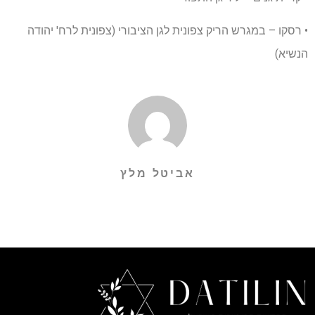
• רסקו – במגרש הריק צפונית לגן הציבורי (צפונית לרח' יהודה
הנשיא)
אביטל מלץ