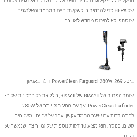
המקל שוקל 9 קילוגרם סביר. הוא כולל גם מערכת אלרגנים אטומה
של HEPA כדי להבטיח כי קשקשת חיית המחמד והאלרגנים
שנסחפו לא להיכנס מחדש לאווירה.
ביסל
269 ​​דולר
PowerClean Furguard, 280W:
באמזון
שומר הפרווה של Bissell של Bissell, כולל את כל התכונות של ה-
PowerClean Furfinder, אך עם מנוע חזק יותר של 280W
להתמודדות עם שיער מחמד עקשן ועפר על שטיח, ומשטחים
קשים. בנוסף, הוא מציע 10 דקות נוספות של זמן ריצה, שנמשך 50
דקות.