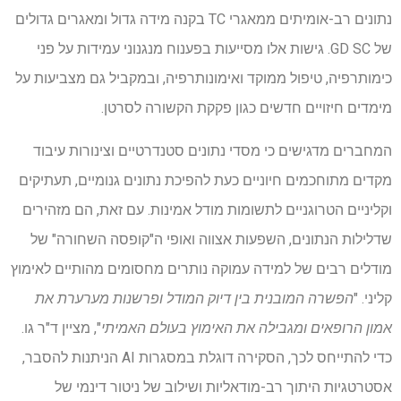
נתונים רב-אומיתים ממאגרי TC בקנה מידה גדול ומאגרים גדולים
של GD SC. גישות אלו מסייעות בפענוח מנגנוני עמידות על פני
כימותרפיה, טיפול ממוקד ואימונותרפיה, ובמקביל גם מצביעות על
מימדים חיזויים חדשים כגון פקקת הקשורה לסרטן.
המחברים מדגישים כי מסדי נתונים סטנדרטיים וצינורות עיבוד
מקדים מתוחכמים חיוניים כעת להפיכת נתונים גנומיים, תעתיקים
וקליניים הטרוגניים לתשומות מודל אמינות. עם זאת, הם מזהירים
שדלילות הנתונים, השפעות אצווה ואופי ה"קופסה השחורה" של
מודלים רבים של למידה עמוקה נותרים מחסומים מהותיים לאימוץ
קליני. "
הפשרה המובנית בין דיוק המודל ופרשנות מערערת את
אמון הרופאים ומגבילה את האימוץ בעולם האמיתי
", מציין ד"ר גו.
כדי להתייחס לכך, הסקירה דוגלת במסגרות AI הניתנות להסבר,
אסטרטגיות היתוך רב-מודאליות ושילוב של ניטור דינמי של