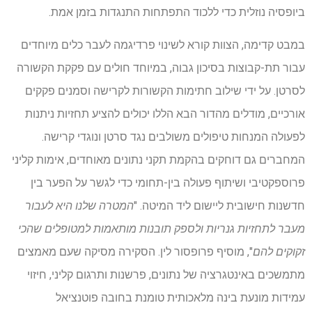
ביופסיה נוזלית כדי ללכוד התפתחות התנגדות בזמן אמת.
במבט קדימה, הצוות קורא לשינוי פרדיגמה לעבר כלים מיוחדים
עבור תת-קבוצות בסיכון גבוה, במיוחד חולים עם פקקת הקשורה
לסרטן. על ידי שילוב חתימות הקשורות לקרישה וסמנים פקקים
אורכיים, מודלים מהדור הבא הללו יכולים להציע תחזיות ניתנות
לפעולה המנחות טיפולים משולבים נגד סרטן ונוגדי קרישה.
המחברים גם דוחקים בהקמת תקני נתונים מאוחדים, אימות קליני
פרוספקטיבי ושיתוף פעולה בין-תחומי כדי לגשר על הפער בין
חדשנות חישובית ליישום ליד המיטה. "
המטרה שלנו היא לעבור
מעבר לתחזיות גנריות ולספק תובנות מותאמות למטופלים שהכי
זקוקים להם
", מוסיף פרופסור לין. הסקירה מסיקה שעם מאמצים
מתמשכים באינטגרציה של נתונים, פרשנות ותרגום קליני, חיזוי
עמידות מונעת בינה מלאכותית טומנת בחובה פוטנציאל