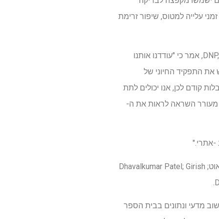
ם ישמשו מקפצה לבדיקה
 ותוצאות מדידה כמו זמני עלייה למטוס, שיפור זרימת
מחקר זה מדגיש את התפקיד החיוני של האחיות שלנו-מ -500, כיוון כי המחקר הבכיר, רובי פריימן, DNP, RN, אמר כי "עודדנו אותנו
יש את התפקיד החיוני של
זוי קבלות קודם לכן, אנו יכולים לתת
זה מעורר השראה לראות את ה-
-אתרי."
מחברי המחקר, כמפורט בכתב העת, הם ג'ונתן נובר, MBA, RN; מתיו באי, ד"ר; פרם טיסמינה; גאנש ראוט; Dhavalkumar Patel; Girish
וב מדעי ונתונים בבית הספר