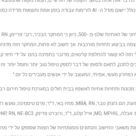
כת בריאות אחת במשך תקופה של חודשיים, הצוות מקווה שהממצאי
קלינית חיה עתידית. השלב הבא כולל יישום מודל ה- AI לזרימות עבודה בזמן אמת
מוד בפני עצמה בביצוע תחזיות מורכבות. אך חשוב לא פחות, המחקר הזה מדג
שלנו-יותר מ- 500. "הכלי הזה לא קשור להחלפת קלינאים; מדובר בתמיכה בהם. על ידי חי
ים לתכנן, לתאם ולסופו של דבר לספק טיפול טוב יותר וחומל יותר. 
 מכונות ותחזיות אחיות לאשפוז בבית חולים במערכת טיפול חירום רב 
 משאבי החישוב והנתונים והמומחיות של הצוות שסופקו על ידי מחש