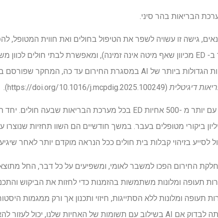
רכת הבריאות בהר סיני.
אים, גישה זו עשויה לשפר את הטיפול בחולים ואת חווית המטופל, להפ
(כאשר מטופל מתקבל אך נשאר ב- ED מכיוון שאף מיטה אינה זמינה), ומאפשרת לבתי חו
יאות דיגיטלית
(https://doi.org/10.1016/j.mcpdig.2025.100249).
במחקר, החוקרים שיתפו פעולה עם יותר מ -500 אחיות ED בכל מערכת הבריא
חלקת החירום הפכו למשבר לאומי, ומשפיעים על כל דבר, החל מתוצא
ת תעופה ומלונות ללא הסתייגות, חיזוי ותכנון אך ורק ממגמות היסטו
בריאותי. המטרה שלנו הייתה לבדוק אם AI בשילוב עם תשומות של האחיות שלנו, יכו