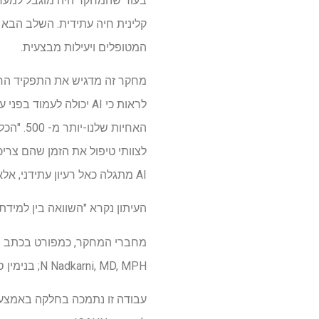
בעוד שהמחקר היה מוגבל למער
המטופלים ויעילות מבצעית.
לראות כי AI יכולה לע
האחיות 
לצוותי טיפול את הזמן שהם צריכ
AI מתגלה כאל רעיון עתידני, אלא כפתרון מעשי, אמיתי, המעוצב על ידי אנשים מעבירים כל יום."
העיתון נקרא "השוואה בין למידת
N Nadkarni, MD, MPH; בנימין ס. אבלה, MD, MPHIL; אייל קלנג, ד"ר, ורוברט פרימן, DNP, RN, NE-BC3.
עבודה זו נתמכה בחלקה באמצעות