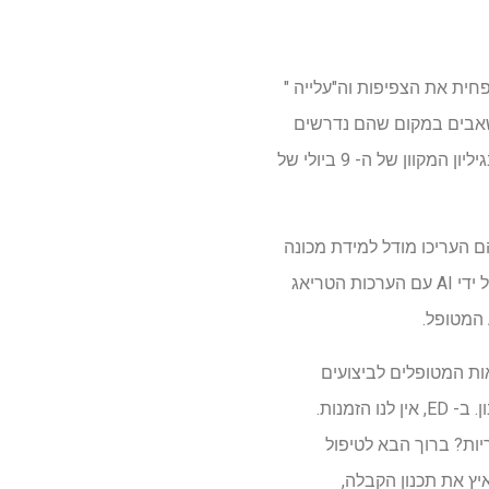
חית את הצפיפות וה"עלייה "
לים לכוון משאבים במקום שהם נדרשים
ביותר. בין ההערכות הפוטנציאליות הגדולות ביותר של AI במסגרת החירום עד כה, המחקר שפורסם בגיליון המקוון של ה- 9 ביולי של
ות שבעה חולים. יחד הם העריכו מודל למידת מכונה
שהוכשר על נתונים של יותר ממיליון ביקורי מטופלים בעבר. במשך חודשיים הם השוו תחזיות שנוצרו על ידי AI עם הערכות הטריאג
ות המטופלים לביצועים
פיננסיים. תעשיות כמו חברות תעופה ומלונות משתמשות בהזמנות כדי לחזות את הביקוש והתכנון. ב- ED, אין לנו הזמנות.
ריות? ברוך הבא לטיפול
ל לעזור להאיץ את תכנון הקבלה,