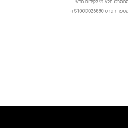
ה ICAHN בהר סיני ונתמכה על ידי פרסי המדע הקליני והתרגומי (CTSA) מענק UL1TR004419 מהמרכז הלאומי לקידום מדעי
התרגום. המחקר נתמך גם על ידי משרד תשתיות המחקר של המוסדות הלאומיים לבריאות במסגרת מספר הפרס S10OD026880 ו-