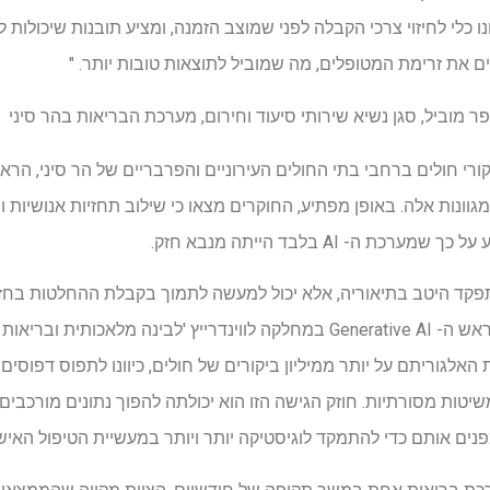
ו כלי לחיזוי צרכי הקבלה לפני שמוצב הזמנה, ומציע תובנות שיכולות
ים את זרימת המטופלים, מה שמוביל לתוצאות טובות יותר. "
ר מוביל, סגן נשיא שירותי סיעוד וחירום, מערכת הבריאות בהר סיני
גוונות אלה. באופן מפתיע, החוקרים מצאו כי שילוב תחזיות אנושיות ו
ה- AI בלבד הייתה מנבא חזק.
פקד היטב בתיאוריה, אלא יכול למעשה לתמוך בקבלת ההחלטות בחזי
הבכיר המתאם, אייל קלנג, MD, ראש ה- Generative AI במחלקה לווינדרייץ 'לבי
הכשרת האלגוריתם על יותר ממיליון ביקורים של חולים, כיוונו לתפוס דפוס
טות מסורתיות. חוזק הגישה הזו הוא יכולתה להפוך נתונים מורכבים 
פנים אותם כדי להתמקד לוגיסטיקה יותר ויותר במעשיית הטיפול האישי,