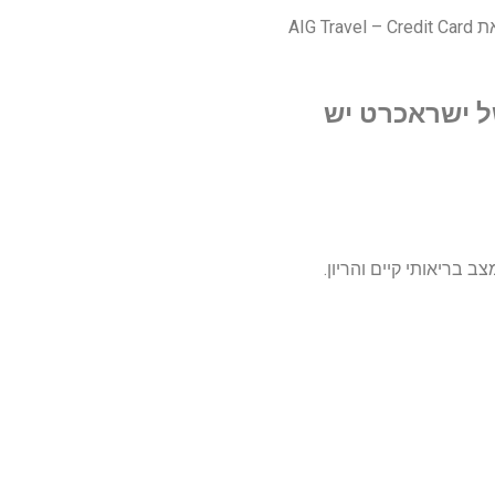
שונים של חברת ישראכרט, הפוליסה מבוססת על התנאים של ביטוח הנסיעות לחו”ל מבית AIG הנקראת AIG Travel – Credit Card
של ישראכרט יש
ב בריאותי קיים והריון.