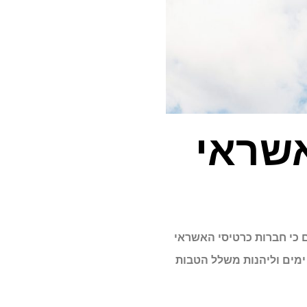
אשראי
אם ידעתם כי חברות כרטיסי האשראי
ניקות הטבה משתלמת ללקוחות שלהם ואתם יכולים להזמין ביטוח נסיעות לחו”ל חינמי ל-5 ימים וליהנות משלל הטבות