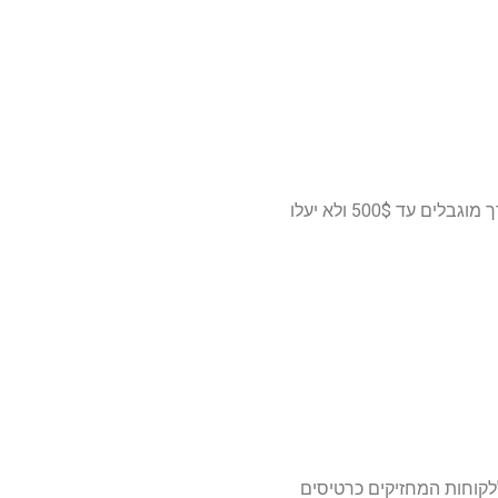
בעבור כבודה – עד 2,900$ בכרטיסי אשראי בינלאומיים ועד 4,500$ בכרטיסי פלטינה. פריטי ערך מוגבלים עד 500$ ולא יעלו
מעניקה חברת הביטוח AIG. הפוליסה מיועדת ללקוחות המחזיקים כרטיסים