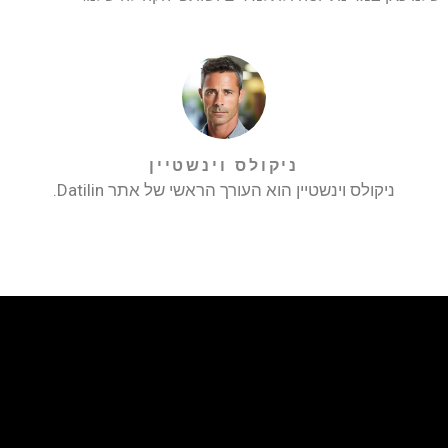
ניקולס וינשטיין
ניקולס וינשטיין הוא העורך הראשי של אתר Datilin.