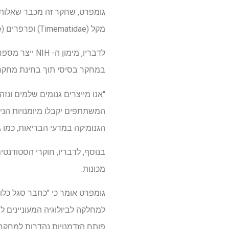
גומפרט, שחקר זה מכבר שאלות מ
מקל (Timematidae) ופרפרים (Lycaenidae), ימשיכו ללמוד על אורגניזמים אלה, יחד עם חיפושיות זרעים (Chrysomelidae).
לדבריו, מימו
במחקר בסיסי תוך בחינת מחקר גנו
"אנו מייצרים גנומים שלמים ונז
המשתתפים יקבלו מיומנויות הנית
הגנומיקה במדעי הבריאות, כמו 
בנוסף, לדבריו, חוקרי הסטודנטי
מכונות.
פותח הזדמנויות נהדרות למחקר ש