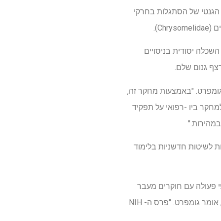
 הגנטי של הסתגלות בחרקי
בל השכלה יסודית בניסויים
רצף גנום שלם.
 גומפרט. "באמצעות מחקר זה,
למחקר ביו -רפואי על תפקיד
במהירות."
ות לשיטות חדשניות בלימוד
הבינה המלאכותית החדשה של USU, אני צופה שיתופי פעולה עם חוקרים מעבר
למחלקה לביולוגיה המעוניינים להמשיך בפרויקטים של מדעי נתונים מגוונים שנוצרו מהמאמצים שלנו", אומר גומפרט. "פרס ה- NIH