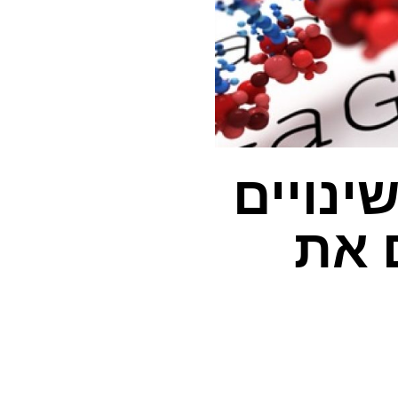
ינויים
 את