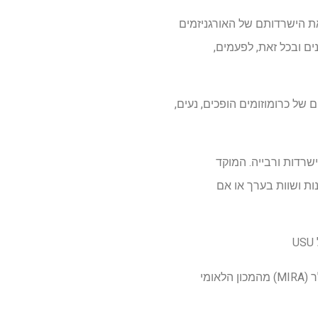
ת הישרדותם של האורגניזמים
ם ובכל זאת, לפעמים,
ם של כרומוזומים הופכים, נעים,
שרדות ורבייה. המוקד
ת ושוות בערך או אם
כדי להמשיך בשאלה זו, גומפרט זכה בפרס מחקרי החוקרים של החוקרים לחמש שנים, 1.85 מיליון דולר (MIRA) מהמכון הלאומי