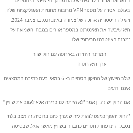
זו השוואה ארורה. לרוסיה יש כמה מחוקי ה- VPN המחמירים
בעולם, אסרה על מספר VPN מרובות מחנויות האפליקציות שלה,
ויש לה היסטוריה ארוכה של צנזורה באינטרנט. בדצמבר 2024,
היא שיבשה את האינטרנט במספר אזורים במבחן השמועה על
"מבנה האינטרנט הריבוני" שלו.
המדינה היחידה באירופה עם חוק שווה
ערך היא רוסיה
שלב הייעוץ של התיקון הסתיים ב- 6 במאי. בעת כתיבת הממצאים
אינם ידועים.
אם החוק ישונה, ין אמר "לא הייתה לנו ברירה אלא לעזוב את שוויץ."
"החוק יהפוך כמעט לזהות לזה שנערך כיום ברוסיה. זה מצב בלתי
נסבל. היינו פחות חסויים כחברה בשוויץ מאשר גוגל, שבסיסה