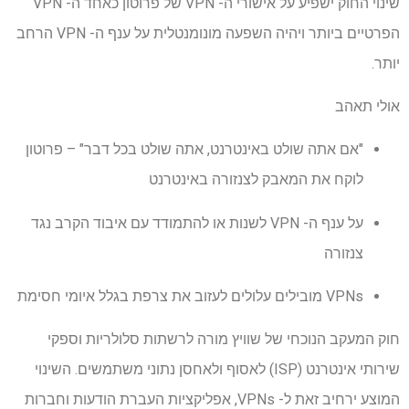
שינוי החוק ישפיע על אישורי ה- VPN של פרוטון כאחד ה- VPN
הפרטיים ביותר ויהיה השפעה מונומנטלית על ענף ה- VPN הרחב
יותר.
אולי תאהב
"אם אתה שולט באינטרנט, אתה שולט בכל דבר" – פרוטון
לוקח את המאבק לצנזורה באינטרנט
על ענף ה- VPN לשנות או להתמודד עם איבוד הקרב נגד
צנזורה
VPNs מובילים עלולים לעזוב את צרפת בגלל איומי חסימת
חוק המעקב הנוכחי של שוויץ מורה לרשתות סלולריות וספקי
שירותי אינטרנט (ISP) לאסוף ולאחסן נתוני משתמשים. השינוי
המוצע ירחיב זאת ל- VPNs, אפליקציות העברת הודעות וחברות