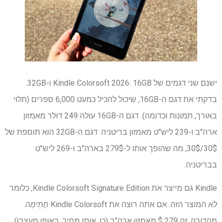
ישנם שני דגמים של Kindle Colorsoft 2026: 16GB ו-32GB.
בדקתי את דגם ה-16GB, שיכול להכיל כמעט 6,000 ספרים (תלוי
באורך, תמונות וכדומה). דגם ה-16GB עולה 249 דולר מאמזון
ארה"ב ו-239 ליש"ט מאמזון בריטניה. דגם ה-32GB הוא תוספת של
30$/30$, מה שהופך אותו ל-279$ בארה"ב ו-269 ליש"ט
בבריטניה.
Kindle גם מייצר את Kindle Colorsoft Signature Edition, כלומר
לֹא
המוצר הזה. אם אתה רוצה את Kindle Colorsoft
חֲתִימָה
מהדורה, זה 279 $ מאמזון ארה"ב (כן, אותו מחיר, באופן מעצבן).