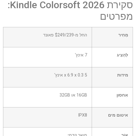
סקירת Kindle Colorsoft 2026:
מפרטים
מְחִיר
החל מ-$249/239 פאונד
לְהַצִיג
7 אינץ'
מידות
5 x 6.9 x 0.3 אינץ'
אִחסוּן
16GB או 32GB
איטום מים
IPX8
אוֹר
מואר קדמי