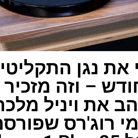
את נגן התקליטי
דש – וזה מזכיר ל
הב את ויניל מלכ