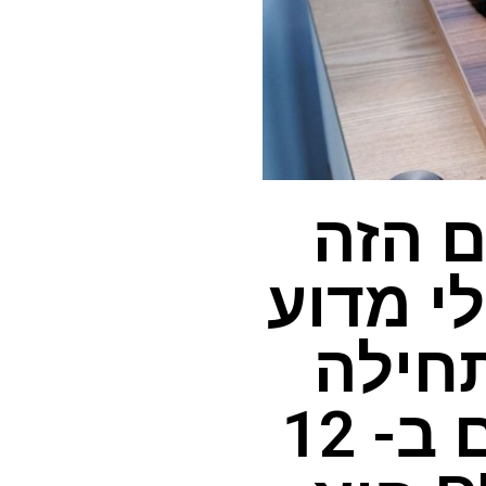
ם הזה
י מדוע
תחילה
מאת תמי רוג'רס שפורסם ב- 12