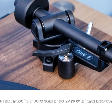
 פשוט כמו שפטיפונים מקבלים. יש עץ עץ, טונרם ומגש פלסטיק. כל מכניקת 