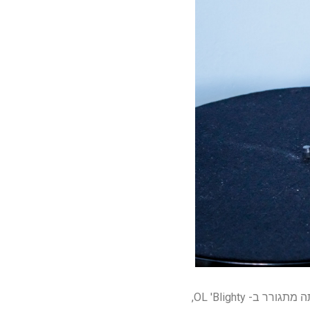
כמו הכל כרגע, אתה הולך לבזבז יותר על המישור 1 פלוס בארה"ב ממה שאתה רוצה בבריטניה. אם אתה מתגורר ב- OL 'Blighty,