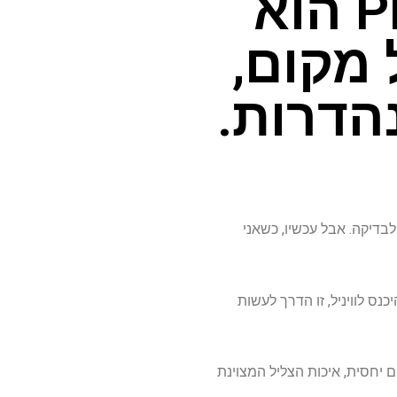
באפריל 25 Planar 1 Plus הוא
 מקום,
הדרות.
גוז שנשלחתי לבדיקה. אבל עכשיו, כשאני
רג'ה פלוס 1 פלוס. אם אתה מחפש להיכנס לוויניל, זו הדרך לעשות
Pluse לא מתכוון לרצות את כולם לחלוטין. אבל במחיר של 599 דולר נוחים יחסית, איכות הצליל המצוינת