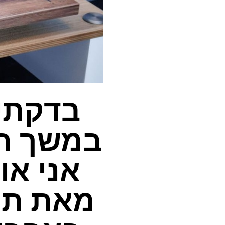
בדקתי 
במשך חו
אני או