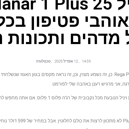
והבי פטיפון בכל
 מדהים ותכונות נ
14:35
,
12 אפריל 2025
,
טכנולוגיה
יש משהו מיוחד ב- Rega Planar 1 Plus. כן, זה נשמע מצוין, וכן, זה נראה מקסים בגוון הא
גה, אני מרגיש רענן באהבה שלי לפורמט.
ישנה תחושה מוחשית של קנאות ויניל הנובעת מכל נקבובית של 
כפטיפון ידני לחלוטין,  1 Plus