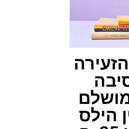
הזעירה
Ke-זו הסיבה
ל ה- K-Mini Mate מושלם
 הילס