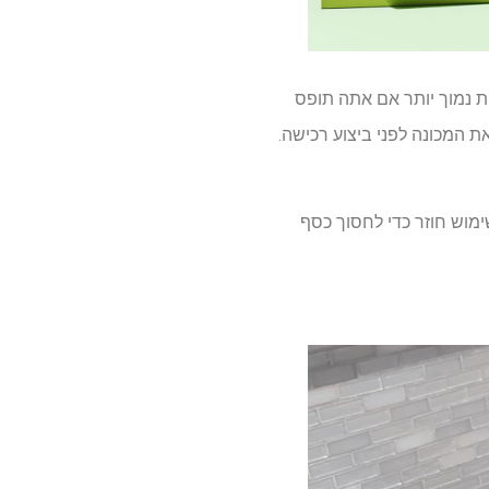
79 $, אם כי המחיר שלך עשוי להיות נמוך יותר אם אתה תופס
את המכונה לפני ביצוע רכישה.
K- משתמש בתרמילי כוס K כדי לחלוט כוס קפה; עם זאת, באפשרותך גם לרכוש כוס K לשימוש חוזר כדי לחסוך כסף