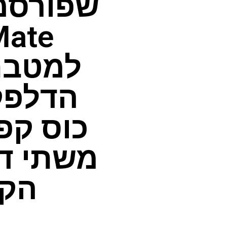
למטבח
הדלפק 
משתי דק
הקפ