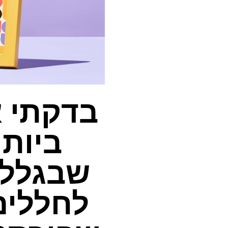
בדקתי א
לחללים