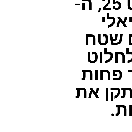
שפורסמה ב- 20 באוגוסט 25, ה-
אידיאלי
 שטח
לחלוט
רם תוך פחות
תקן את
ת.