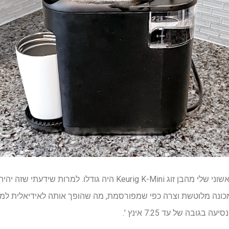
עם פתיחת הקופסה, הרושם הראשוני שלי מהבן זוג Keurig K-Mini היה גוד
כונה מלוטשת וצרה כפי שמפורסמת, מה שהופך אותה לאידיאלית למט
ובה של עד 7.25 אינץ '.