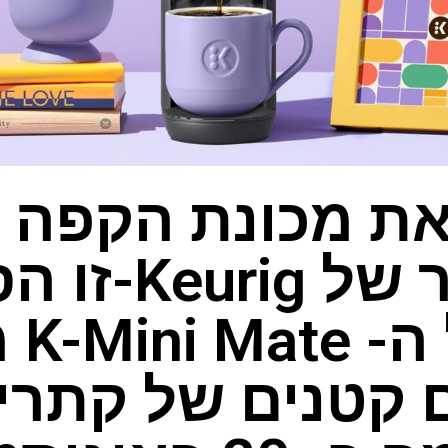
ת מכונת הקפה 
ביותר של urig
שבגל
 קטנים של קתרין