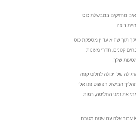
גוד הקפה הלאומי, 42% ממשקי הבית האמריקאים מחזיקים במבשלת כוס
מטבח שלך תוך שהיא עדיין מספקת כוס
ים קטנים, חדרי מעונות
המכונה החדשה ביותר בהרכב של Keurig. מכונת הקפה הרגילה שלי יכולה לחלוט קפה
להכין כוס בודדת, אבל היא מגושמת ולוקח זמן להתקנה. גודלו הקטן של Keurig K-Mini Mate ותהליך הבישול הפשוט פנו אלי
י את זמני החליטה, רמות
לאחר בדיקות נרחבות, הייתי ממליץ על ה- K-Mini Mate כאחד מיצרני הקפה הטובים ביותר של Keurig עבור אלה עם שטח מטבח