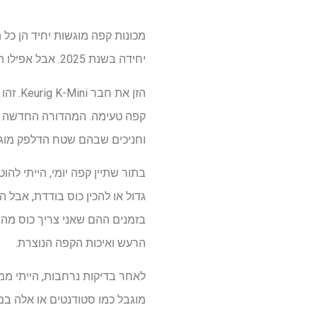
יחידה בשנת 2025. אבל אפילו המכונות הקטנות ביותר יכולות לתפוס יותר מקום במטבח שלך ממה שהיית רוצה.
הזן א
קפה טעימה. המהדורה החדשה הז
וחניכים שבהם שטח הדלפק מוגבל. ברוחב 4 סנטימטרים בלבד, זה גם קטן מספיק 
בזמנים ההם שאני צריך כוס מהי
הרעש ואיכות הקפה הנוצרת.
מוגבל כמו סטודנטים או אלה במנ