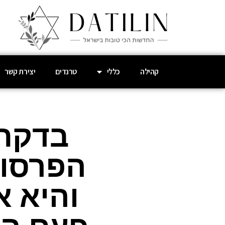
קהילה
כללי
טרנדים
יצירת קשר
בדקתי
הפרסומ
והיא א