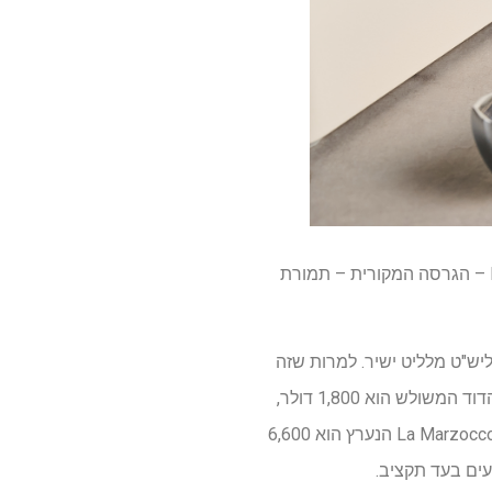
Lelit Mara X3 חדש לגמרי, וכתוצאה מכך, עדיין לא זמין לרכישה בארה"ב. אתה יכול להשיג את Mara X – הגרסה המקורית – תמורת
Mara X יהיה זמין לקנייה בארה"ב ב-1 ביולי תמורת 1,999 דולר. בבריטניה, ה-Mara X3 הוא 1,499 ליש"ט מלליט ישיר. למרות שזה
עשוי להיראות די יקר, עבור דגם צרכני כמו Mara X3, זה די סטנדרטי. ה-Smeg Mini Pro EMC02 בעל הדוד המשולש הוא 1,800 דולר,
ה-Diletta Mio בעל הדוד הכפול הוא 1,400 דולר, וה-Fellow Series 1 הוא 1,499 דולר. ה-La Marzocco Linea Mini הנערץ הוא 6,600