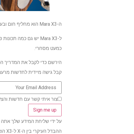
ה-Mara X3 הוא מחליף חום ובעל דוד יחיד בנפח 1.8 ליטר המאפשר לך לאדות ולבשל בו זמנית.
כמעט מסחרי.
הירשם כדי לקבל את המדריך הטו
קבל גישה מיידית לחדשות מרעננו
צור איתי קשר עם חדשות והצעות ממותגי
על ידי שליחת המידע שלך אתה מסכי