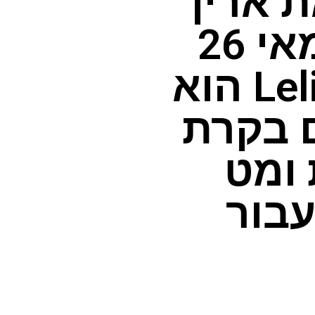
 ארין
בשפורד פורסם ב-23 במאי 26
בחירת העורך. Lelit Mara X3 הוא
 בקרת
 ומט
בור