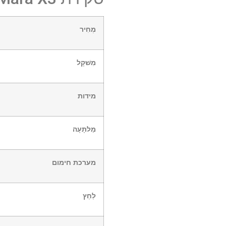
מְחִיר
מִשׁקָל
מידות
מַלתָעָה
מערכת חימום
לַחַץ