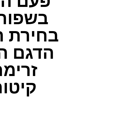
פעם הש
הדגם ה
זרימה
קיטו