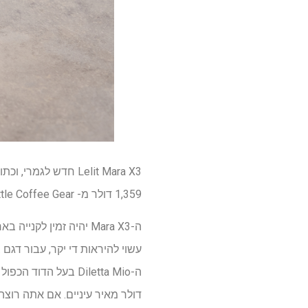
1,359 דולר מ- Seattle Coffee Gear, שהם 350 דולר יפים מהמחיר המקורי שלו.
דולר מאיר עיניים. אם אתה רוצה לליט בשבריר מהעלות,