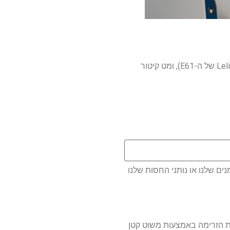
ל-Mara X3 יש גם כמה תכונות פרוסומניות נוספות, כלומר קבוצת 58mm-L58E (הגרסה הקניינית של Lelit של ה-E61), ומט קיטור
ם שלנו או נותני החסות שלנו
Pagaia. Pa מאפשרת לך לשלוט בעוצמת הזרימה באמצעות משוט קטן