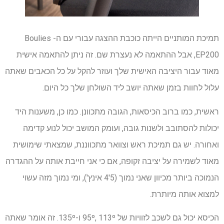
תמיכת המותניים הייתה כוכבת ההצגה עבורי עם ה- Boulies
EP200, אבל ההתאמה לא נעצרת שם. זה ניתן להתאמה אישית
מאוד עבור היציבה האישית שלך ועוזר להקל על כל הכאבים שאתה
עלול לחוות בזמן שאתה יושב ליד השולחן שלך כל היום.
ראשית, כמו ברוב הכיסאות, הגובה מתכוונן. כמו כן, משענות היד
יכולות להסתובב ולשנות גובה, ועומק המושב יכול לנוע קדימה
ואחורה. יש גם תמיכת ראש וצוואר מתכווננת, שמצאתי שימושית
מאוד לשמירה על יציבה זקופה, אם כי אני חייבת אותה על ההגדרה
הנמוכה ביותר מכיוון שאני נמוך (5'4 אינץ'), ומי נמוך מזה עשוי
למצוא אותה מיותרת.
הכיסא יכול גם לשכב לזוויות של 95º, 113º ו-135º. זה אומר שאתה