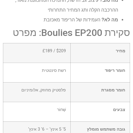
מה טוב?
עיצוב גב הרשת, התמיכה המתכווננת מאוד,
ההרכבה הקלה ותג המחיר התחרותי
מה לא?
העמידות של הריפוד מאכזבת
סקירת Boulies EP200: מפרט
מְחִיר
$209 / £189
חומר ריפוד
רשת סינטטית
חומר מסגרת
פלסטיק מחוזק, אלומיניום
צבעים
שָׁחוֹר
גובה משתמש מומלץ
5' 5 אינץ' – 6' 3 אינץ'