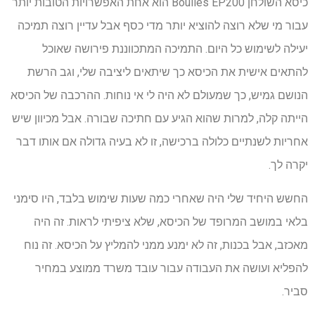
כיסא השולחן Boulies EP200 הוא אחת האפשרויות הטובות יותר
עבור מי שלא רוצה להוציא יותר מדי כסף אבל עדיין רוצה תמיכה
יעילה לשימוש כל היום. התמיכה המתכווננת פירושה שאוכל
להתאים אישית את הכיסא כך שיתאים ליציבה שלי, וגב הרשת
הנושם גמיש, כך שמעולם לא היה לי אי נוחות. ההרכבה של הכיסא
הייתה קלה, למרות שהוא הגיע עם חתיכה שבורה. אבל מכיוון שיש
אחריות לשנתיים כלולה ברכישה, זו לא בעיה גדולה אם אותו דבר
יקרה לך.
החשש היחיד שלי היה שאחרי כמה שעות שימוש בלבד, היו סימני
בלאי במושב המרופד של הכיסא, שלא ציפיתי לראות. זה היה
מאכזב, אבל בכנות, זה לא ימנע ממני להמליץ ​​על הכיסא. זה נוח
להפליא ועושה את העבודה עבור עובד משרד ממוצע במחיר
סביר.