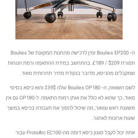
ה- Boulies EP200 זמין לרכישה מהחנות המקוונת של Boulies
תמורת $209 / £189. בהתחשב במידת ההתאמה ורמת הנוחות
שמקבלים מהכיסא, מדובר בנקודת מחיר תחרותית מאוד.
לשם השוואה, ה- Boulies OP180 עולה 239$ והוא כיסא בסיסי
מאוד, כך שהוא לא כולל את אותן רמות התאמה. ל-OP180 גם אין
משענת ראש וצוואר, מה שיכול להפוך את העבודה בכיסא במשך
שעות ארוכות לאתגר.
אתה יכול לקבל סגנון כיסא דומה מה-ProtoArc EC100 עבור