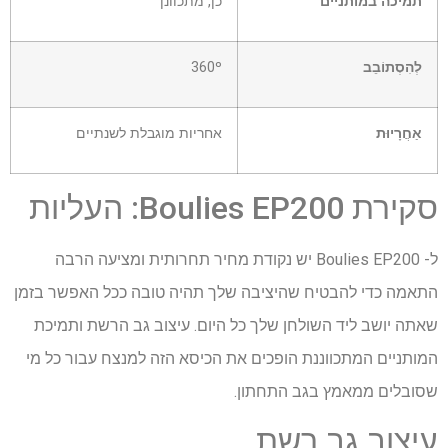
תמיכה במותניים
כן, מתכוונן
לְהִסְתוֹבֵב
360º
אַחֲרָיוּת
אחריות מוגבלת לשנתיים
סקירת Boulies EP200: העליות
ל- Boulies EP200 יש נקודת מחיר תחרותית ומציעה הרבה
התאמה כדי להבטיח שהיציבה שלך תהיה טובה ככל האפשר בזמן
שאתה יושב ליד השולחן שלך כל היום. עיצוב גב הרשת ותמיכת
המותניים המתכווננת הופכים את הכיסא הזה למנצח עבור כל מי
שסובלים ממאמץ בגב התחתון.
עיצוב גב רשת