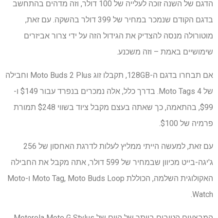
הדגם של השנה זוכה לעלייה של 100 דולר, וזה מדהים בהתחשב
בדגם הקודם שנמכר במחיר של 399 דולר בהשקה. עם זאת,
מוטורולה מנסה להצדיק את הגידול הזה על ידי צרור אביזרים
שימושיים באמת – וזה משכנע.
אם תבחרו בדגם ה-128GB, תקבלו זוג Moto Buds 2 Plus וחבילה
של 4 Moto Tags. בדרך כלל, אלה נמכרים בנפרד עבור $149 ו-
$99, בהתאמה, כך שאתה בעצם מקבל ציוד בשווי $248 תמורת
פרמיה של $100.
עם זאת, למעשה הייתי ממליץ לעלות לדרגת האחסון של 256
ג'יגה-בייט מכיוון שבמחיר של 599 דולר, אתה מקבל את החבילה
האקולוגית השלמה, הכוללת Moto Tag, Moto Buds Loop ו-Moto
Watch.
המבצעים הטובים ביותר של היום של Motorola Moto G Stylus