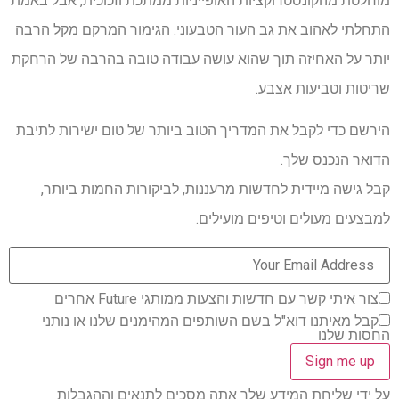
מוחלטת מהקונסטרוקציות האופייניות ממתכת וזכוכית, אבל באמת
התחלתי לאהוב את גב העור הטבעוני. הגימור המרקם מקל הרבה
יותר על האחיזה תוך שהוא עושה עבודה טובה בהרבה של הרחקת
שריטות וטביעות אצבע.
הירשם כדי לקבל את המדריך הטוב ביותר של טום ישירות לתיבת
הדואר הנכנס שלך.
קבל גישה מיידית לחדשות מרעננות, לביקורות החמות ביותר,
למבצעים מעולים וטיפים מועילים.
צור איתי קשר עם חדשות והצעות ממותגי Future אחרים
קבל מאיתנו דוא"ל בשם השותפים המהימנים שלנו או נותני
החסות שלנו
על ידי שליחת המידע שלך אתה מסכים לתנאים וההגבלות