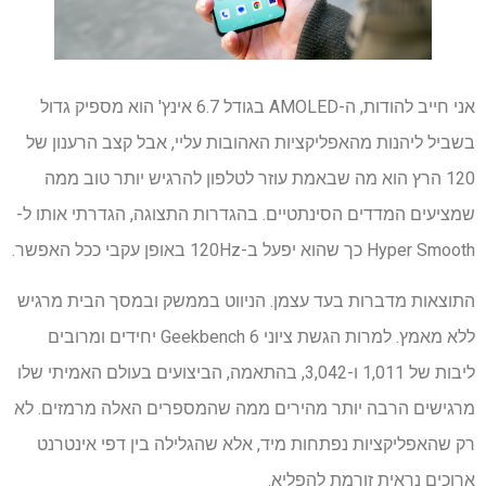
אני חייב להודות, ה-AMOLED בגודל 6.7 אינץ' הוא מספיק גדול
בשביל ליהנות מהאפליקציות האהובות עליי, אבל קצב הרענון של
120 הרץ הוא מה שבאמת עוזר לטלפון להרגיש יותר טוב ממה
שמציעים המדדים הסינתטיים. בהגדרות התצוגה, הגדרתי אותו ל-
Hyper Smooth כך שהוא יפעל ב-120Hz באופן עקבי ככל האפשר.
התוצאות מדברות בעד עצמן. הניווט בממשק ובמסך הבית מרגיש
ללא מאמץ. למרות הגשת ציוני Geekbench 6 יחידים ומרובים
ליבות של 1,011 ו-3,042, בהתאמה, הביצועים בעולם האמיתי שלו
מרגישים הרבה יותר מהירים ממה שהמספרים האלה מרמזים. לא
רק שהאפליקציות נפתחות מיד, אלא שהגלילה בין דפי אינטרנט
ארוכים נראית זורמת להפליא.