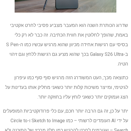
שדרוג הכותרת השנה הוא המעבר מצביע פסיבי לחרט אקטיבי
באמת, שהופך לחלוטין את חווית הכתיבה. זה כבר לא רק כלי
בסיסי עם רגישות אחידה מכיוון שהוא מרגיש עכשיו כמו ה-S Pen
ב-Galaxy S26 Ultra בכך שהוא מציע גם רגישות ללחץ וגם זיהוי
הטיה.
כתוצאה מכך, העט המשודרג הזה מרגיש סוף סוף כמו עיפרון
לגיטימי, ומייצר משיכות קלות יותר כשאני מחליק אותו בעדינות על
הצג ועמוקים יותר כשאני לוחץ עליו בחוזקה יותר.
יתר על כן, זה גם הרבה יותר חכם, עם כלי פרודוקטיביות המופעלים
על ידי AI העומדים לרשותי – כמו Sketch to Image ו-Circle to
Search – שגורמים לחרט להרגיש כמו חלק מרכזי של התוכנה ולא