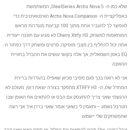
שלא כמו ה- SteelSeries Arctis Nova 5, המשתמשת
באפליקציית ה- Arctis Nova Companion האינטואיטיבית כדי
לאפשר לך להעביר אחת מתוך 100 קביעות מוגדרות מראש
המותאמות למשחק, Cherry Xtrfy H3 לא מגיע עם תוכנה ייעודית.
אתה יכול להחליף בין מצבי מוסיקה, סרטים ומשחק דרך כפתור ה-
EQ באוזן השמאלית, אך אלה בקושי עושים את ההבדל בחוויית
ההאזנה.
אני לא רואה בכך פגם מסיבי מכיוון שאפילו בהגדרות ברירת
המחדל שלו, ה- XTRFY H3 מתפקד בצורה יוצאת דופן. מעולם לא
הרגשתי שאני צריך להתעסק עם הבס או להתאים את האופן שבו
הטרבל נשמע – ותאמין לי כשאני אומר שאני בררן איך אני רוצה
שהמשחקים שלי יישמעו.
אבל כמובן, אולי תרצו להתאים את הצליל, אז סתם ראש שאין דרך