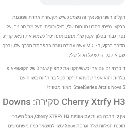
הקליפ השני הוא איך זה נשמע כשיש תקשורת אחרת שמנגנת
ברקע. צפיתי בסרט הנוחות שלי, בצל זכוכית: תעלומת סכינים, על
נפח גבוה בסלון הקטן שלי. אמנם אתה יכול לשמוע את דניאל קרייג
מדבר ברקע, ה- MIC עשה עבודה טובה בהפחתת הכרך שלו, ובכך
שם את כל הדגש על הקול שלי.
דיברתי גם עם אחי כששיחקנו את קמפיין שער 3 של הקואופ-אופ
בלדור, והוא אמר שנשמעתי "קריסטל ברור." זה בשווה עם
SteelSeries Arctis Nova 5. מאוד מסודר!
Cherry Xtrfy H3 סקירה: Downs
אין לי הרבה בעיות עם אוזניות Cherry XTRFY H3, אבל היעדר
תוכנת המלווה שלה וגרסת Xbox עשוי להשאיר כמה משתמשים