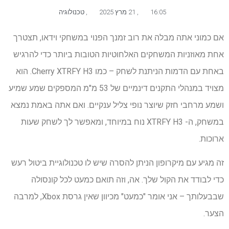
16:05
,
21 מרץ 2025
,
טכנולוגיה
אם כמוני אתה מבלה את רוב זמנך הפנוי במשחקי וידאו, תצטרך
אחת מאוזניות המשחקים האלחוטיות הטובות ביותר כדי להרגיש
באחת עם הדמות הניתנת לשחק – כמו Cherry XTRFY H3. הוא
מצויד במנהלי התקנים דינמיים של 53 מ"מ המספקים שמע שמיע
ושמע מרחבי חזק שיוצר נופי צליל ענקיים. ואם אתה באמת נמצא
במשחק, ה- XTRFY H3 נוח במיוחד, ומאפשר לך לשחק שעות
ארוכות.
זה מגיע עם מיקרופון הניתן להסרה שיש לו טכנולוגיית ביטול רעש
כדי לבודד את הקול שלך. אה, וזה תואם כמעט לכל קונסולה
שבבעלותך – אני אומר "כמעט" מכיוון שאין גרסת Xbox, למרבה
הצער.