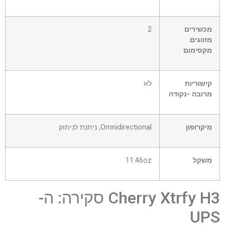
מכשירים
2
מזווגים
מקסימום
קישוריות
לֹא
מרובה -נקודה
מִיקרוֹפוֹן
Omnidirectional, ניתנת לניתוק
מִשׁקָל
11.46oz
Cherry Xtrfy H3 סקירה: ה-
UPS