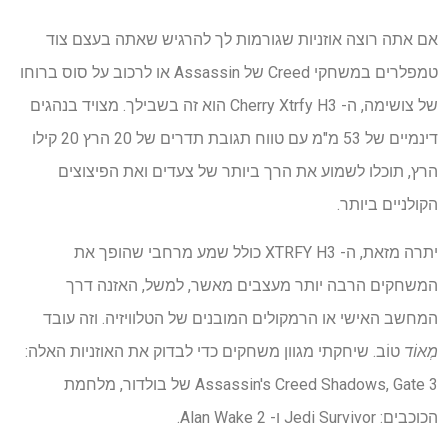
אם אתה רוצה אוזניות שגורמות לך להרגיש שאתה בעצם צוד
טמפלרים במשחקי Creed של Assassin או לרכוב על סוס ברוחו
של צושימה, ה- Cherry Xtrfy H3 הוא זה בשבילך. מצויד בנהגים
דינמיים של 53 מ"מ עם טווח תגובת תדרים של 20 הרץ 20 קילו
הרץ, תוכלו לשמוע את הרך ביותר של צעדים ואת הפיצוצים
הקולניים ביותר.
יתרה מזאת, ה- XTRFY H3 כולל שמע מרחבי שהופך את
המשחקים הרבה יותר מעצבים מאשר, למשל, האזנה דרך
המחשב האישי או הרמקולים המובנים של הטלוויזיה. וזה עובד
מְאוֹד
טוֹב. שיחקתי מגוון משחקים כדי לבדוק את האוזניות האלה:
Assassin's Creed Shadows, Gate 3 של בולדור, מלחמת
הכוכבים: Jedi Survivor ו- Alan Wake 2.