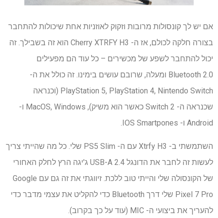
אם יש לך קונסולות מרובות וזקוק לאוזניות אחת שיכולות להתחבר
בצורה חלקה לכולם, אז ה- Cherry XTRFY H3 הוא זה בשבילך. זה
יכול להתחבר לשפע של מכשירים – כל עוד הם מפעילים
Bluetooth 2.0 ומעלה, שרובם עושים בימינו. זה כולל את ה-
PlayStation 5, PlayStation 4, Nintendo Switch (וכנראה
שכנראה ה- Switch 2 כאשר הוא משיק), MacOS, Windows ו-
Android ו- IOS Smartpones.
השתמשתי ב- Xtrfy H3 עם ה- PS5 Slim שלי. כל מה שהייתי צריך
לעשות זה לחבר את הדונגל USB-A 2.4 ג'יגה הרץ לחלק האחורי
של הקונסולה שלי והייתי טוב ללכת. זיווגתי את זה גם עם Google
Pixel 7 Pro שלי דרך Bluetooth כדי להקליט את עצמי מדבר כדי
להעריך את ביצועי ה- MIC (עוד על כך בקרוב).