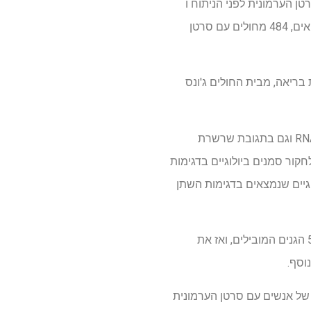
3 דגימות שתן (107 מאנשים בריאים, 136 מחולים עם סרטן הערמונית לפני הניתוח ו
-98 לאחר הניתוח) במהלך התפתחות בדיקת השתן שלהם ו -1,055 דגימות נוספות (162 מאנשים בריאים, 484 מחולים עם סרטן
דגימות מחולים עם BPH או ערמונית, וביקורת בריאה, מבית החולים ג'ונס
החוקרים חילצו RNA מתאי הערמונית שופכים בדגימות שתן של 50 מ"ל וניתחו אותם באמצעות רצף RNA וגם בתגובת שרשרת
ימיה כדי לחקור סמנים ביולוגיים בדגימות
וגיים שנמצאים בדגימות השתן
מתוך 815 גנים ספציפיים לערמונית שזוהו בשתן מגברים עם סרטן הערמונית, החוקרים העדיפו את 50 הגנים המובילים, ואז את
 של אנשים עם סרטן הערמונית