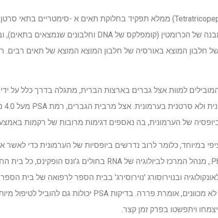
באורסיה של חלבון המוצא באורסיה של חלבון המוצא המוצא של תאים רבים
חלבון
יופסיה של הערמונית, בה נאספים דגימות מרובות של רקמות באמצע
חן ה- PSA אינו ספציפי במיוחד, כלומר לרוב נדרשים ביופסיות של הערמונית כדי 
המחקר הבכיר רנג'אן פררה, Ph.D., מנהל המרכז לביולוגיה של RNA בח
אונקולוגיה ובנוירוסורג 'נוירוסירג' בבית הספר לרפואה של בית הספר
שליליות ויכולות לגרום לסיבוכים לא מכוונים, אומרת פררה. בדיק
צמחו ויתפשטו בפרק זמן קצר.