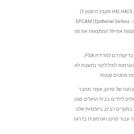
TTC3 (תחום חוזר על ידי Tetratricopeptide 3) ממלא תפקיד בחלוקת תאים א -סימטריים בתאי סרטן, H4C5 (H4 מקבץ היסטון 5)
ממלא תפקיד במודולציה של המבנה של הכרומטין (קומפלקס של DNA וחלבונים שנמצאים בתאים), וב- EPCAM (Epithelial Sellies
. רקמות אפיתל הממצאות את פני
סרטן הערמונית, אחד הגורמים המובילים למוות אצל גברים בארצות הברית, מתגלה בדרך כלל על ידי בדיקות דם למדידת PSA,
 המיוצר על ידי רקמה סרטנית ולא סרטנית בערמונית. אצל מרבית הגברים, רמת PSA מעל 4.0 ננוגרמות למיליליטר נחשבת לא
ות מחטים קטנות.
לאשר אבחנה של סרטן, אומר מחבר
ולים ג'ונס הופקינס, כל בית החולים לילדים בבית החולים סנט
. במקרים רבים, ביופסיות אלה
ות PSA יכולות גם להוביל לטיפול מיותר עבור סרטן הערמונית בדרגה