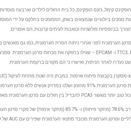
ופקינס קימל, ג'ונס הופקינס, כל בית החולים לילדים וארבעה מוסדו
 סמנים ביולוגיים שנמצאים בשתן, הממומנים בחלקם על ידי המוסדות
רך בביופסיות פולשניות וכואבות לעיתים קרובות, הם אומרים.
 סרטן הערמונית לפני ואחרי ניתוח הסרת הערמונית, כמו גם מאנשים ב
שלושה סמנים ביולוגיים – TTC3, H4C5 ו- EPCAM – שגילו בחוזקה את נוכחות סרטן ה
עט נעדרו לאחר הניתוח, ואישרו כי הם מקורם ברקמת הערמונית.
לים עם סרטן הערמונית מאלו הסובלים מ- BPH.
הפאנל שמר על דיוק האבחון בקרב 78.6% (מחקר פיתוח) ו- 85.7% (מחקר