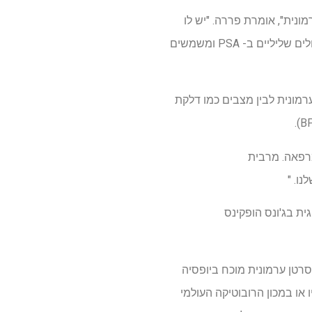
טן הערמונית", אומרת פררה. "יש לו
פוטנציאל לגלות במדויק סרטן הערמונית, להפחית ביופסיות מיותרות, לשפר את דיוק האבחון בקרב חולים שליליים ב- PSA ומשמשים
ל ויכול להבחין בסרטן הערמונית לבין מצבים כמו דלקת
 קל לאיסוף במרפאה. מרבית
ו. "
גית בג'ונס הופקינס
רטן ערמונית מוכח ביופסיה
 או במכון הרובוטיקה העולמי