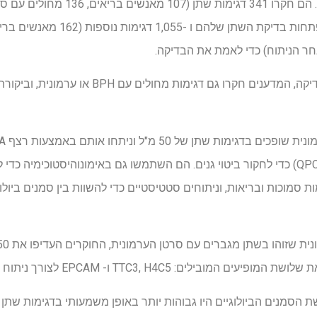
של הרפתקה הבריאות, פלורידה. הם חקרו 41
בשלב הערכת הביצועים של הבדיקה, המדענים חקרו גם 
פולימראז כמותית בזמן אמת (QPCR) כדי לחקור ביטוי גנים. הם השתמשו גם באימונוהיסטוכ
 סמוכות ובריאות, וניתוחים סטטיסטיים כדי להשוות בין סמנים ביול
ובילים: TTC3, H4C5 ו- EPCAM לצורך ניתוח נוסף.
ת הסמנים הביולוגיים היו גבוהות יותר באופן משמעותי בדגימות שתן