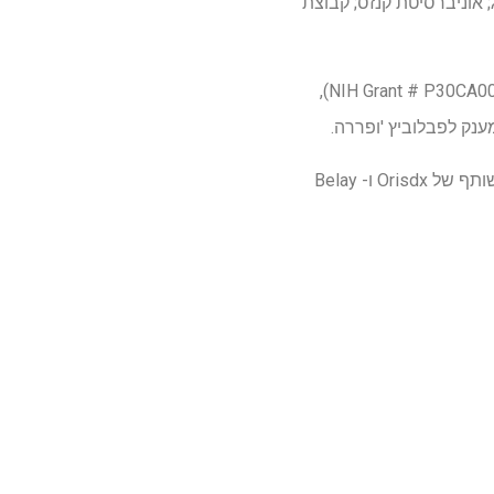
 אוניברסיטת קנזס; קבוצת
העבודות נתמכה על ידי הקרן הבינלאומית לסרטן הערמונית, המרכז לסרטן קימל ג'ונס הופקינס (NIH Grant # P30CA006973),
Bettegowda הוא יועץ של Haystack Oncology, Privo Technologies ומעבדות ביונאוט. הוא מייסד משותף של Orisdx ו- Belay