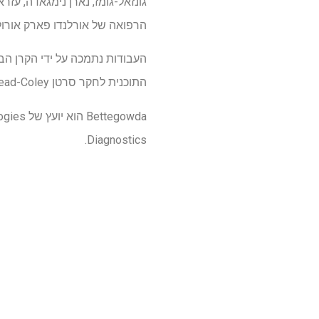
גונזאל-גומז, נארן נימגאדה, עז
הרפואה של אורלנדו פארק אורולו
התוכנית לחקר סרטן Bankhead-Coley (מענק # 24B16) לפררה, ועל ידי יוזמת החדשנות של מרילנד מענק לפבלוביץ 'ופררה.
Diagnostics.