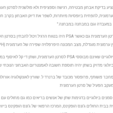
אנל החדש של Biomarker מציע בדיקת אבחון מבטיחה, רגישה וספציפית ולא פולשנית לסר
 במעבדה וגם במבחנה במבחנה."
נמצא כי הפאנל מסוגל לאתר סרטן הערמונית גם כאשר PSA היה בטווח הרגי
ערמונית מוגדלת, מצב המכונה היפרפלזיה שפירה של הערמונית (BPH).
יש צורך אמיתי בסמנים ביולוגיים שאינם מבוססי PSA לסרטן הערמונית, ושתן די
יולוגי מדויק בשתן יהיה תוספת חשובה לאמנטריום האבחוני הנוכחי שלנ
חבר משותף,
פרופסור מכובד של ברנרד ל. שוורץ לאונקולוגיה אורולו
מעקב הפעיל של סרטן הערמונית
נים ביולוגיים בדגימות שתן של אנשים בריאים כמו גם מחולים עם ס
בית החולים ג'ונס הופקינס, המרכז הרפואי של ג'ונס הופקינס בייוויו