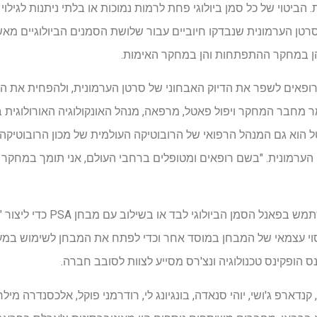
יטוי של כל סמן ביולוגי פחת לרמות נמוכות או בלתי ניתנות לגילוי
הן במחקר ההתפתחות והן במחקר האימות.
 לרופאים לשפר את הדיוק האבחוני של סרטן הערמונית, ולהפחית את ה
ומר מחבר המחקר ויפול פאטל, מרפאה, מנהל האונקולוגיה האורולוגית
 הערמונית. "בשם רופאים ומטופלים ברחבי העולם, אני תומך במחקר
י עצמאי של המבחן במוסד אחר וכדי לפתח את המבחן לשימוש במעב
נס הופקינס טכנולוגיה ונצ'רס מסייע לצוות לסובב חברה.
נדארפ ג'ושי, יוהי סנאדה, בונגיונג לי, רודרמני פוקל, אלכסנדרה מילר