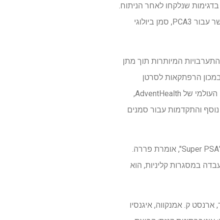
 בדגימות שנלקחו לאחר הניתוח.
חלק גדול יותר מהמטופלים עם סרטן הערמונית שנבדקו חיוביים עבור שלושת הסמנים הביולוגיים מאשר עבור PCA3, סמן ביולוגי
התערבויות המיותרות תוך מתן
 במכון הרפתקאות לסרטן
הבריאות בחגיגה, פלורידה. פאטל הוא גם המנהל הרפואי של הרובוטיקה העולמית של מכון הרובוטיקה העולמי של AdventHealth,
 נוסף והתקדמות עבור סמנים
החוקרים שוקלים כיצד ניתן להשתמש בפאנל הסמן הביולוגי לבד או בשילוב עם מבחן PSA כדי ליצור "Super PSA", אומרת פררה.
דה במסגרות קליניות, הוא
, ארנסט ק. אמנקווה, איגנסיו