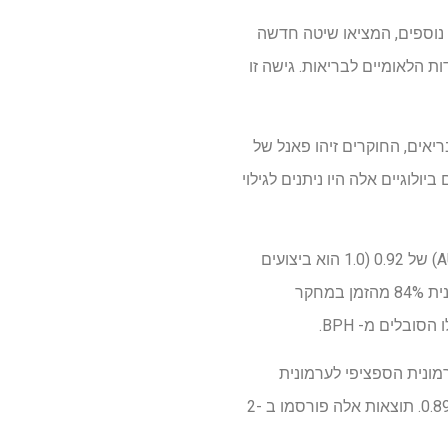
ת נוספים, המציאו שיטה חדשה
 הלאומיים לבריאות. גישה זו
ריאים, החוקרים זיהו פאנל של
ערמונית. סמנים ביולוגיים אלה היו ניתנים לגילוי
החוקרים בדקו את הפאנל לשלוש-מסקרן בקבוצת פיתוח ואימות. במבחן היה שטח מתחת לעיקול (AUC) של 0.92 (1.0 הוא ביצועים
מושלמים). היא זיהתה במדויק את סרטן הערמונית 91% מהזמן ושלט במדויק אנשים ללא סרטן הערמונית 84% מהזמן במחקר
 אימות) של מקרי סרטן הערמונית הספציפי לערמונית
(PSA)-מקרי סרטן הערמונית שליליים וסרטן הערמונית מכובד מתנאי הערמונית שפירים עם AUC של 0.89. תוצאות אלה פורסמו ב -2