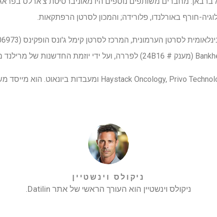
רא ברבאן. מחברים משותפים נוספים היו מאוניברסיטת צ'ארלס בפראג;
גיה-חורף באורלנדו, פלורידה; והמכון לסרטן הרפתקאות.
ניקולס וינשטיין
ניקולס וינשטיין הוא העורך הראשי של אתר Datilin.