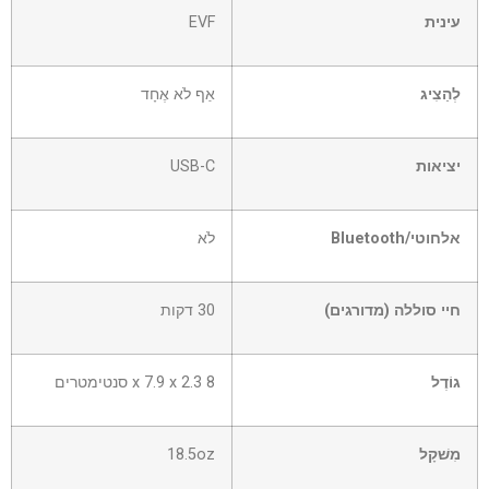
עינית
EVF
לְהַצִיג
אַף לֹא אֶחָד
יציאות
USB-C
אלחוטי/Bluetooth
לֹא
חיי סוללה (מדורגים)
30 דקות
גוֹדֶל
8 x 7.9 x 2.3
סנטימטרים
מִשׁקָל
18.5oz