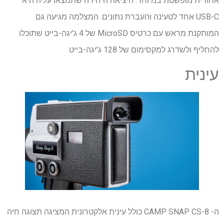
אחורית מופשטת במיוחד. היציאה היחידה שתמצאו עליה היא
USB-C אחד לטעינה והעברת נתונים. המצלמה מגיעה גם
המותקנת מראש עם כרטיס MicroSD של 4 ג'יגה-בייט שתוכלו
להחליף ולשדרג למקסימום של 128 ג'יגה-בייט.
עינית
ה- CAMP SNAP CS-8 כולל עינית אלקטרונית המציגה תצוגה חיה