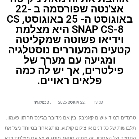
אצ'נטה שפורסמה ב -22
באוגוסט ה- 25 באוגוסט, CS
SNAP CS-8 היא מצלמת
וידיאו פשוטה שמקליטה
קטעים המעוררים נוסטלגיה
ומגיעה עם מערך של
פילטרים, אך יש לה כמה
פלאים ראויים.
13:03
,
22 אוגוסט 2025
,
טכנולוגיה
טרנדים תמיד עושים קאמבק: בין אם מדובר בג'ינס תחתון פעמון,
תלבושות של כל דנים או צילום קולנוע. מותג אחד במיוחד ניצל את
התחייה של האחרון, וזה מחנה סנאפ, מותג שיצא עם מצלמת וידאו