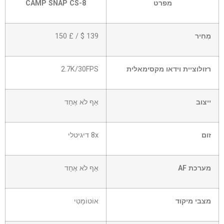
מפרט
CAMP SNAP CS-8
מְחִיר
139 $ / £ 150
רזולוציית וידאו מקסימאלית
2.7K/30FPS
ייצוב
אַף לֹא אֶחָד
זום
8x דיגיטלי
מערכת AF
אַף לֹא אֶחָד
מצבי מיקוד
אוֹטוֹמָטִי