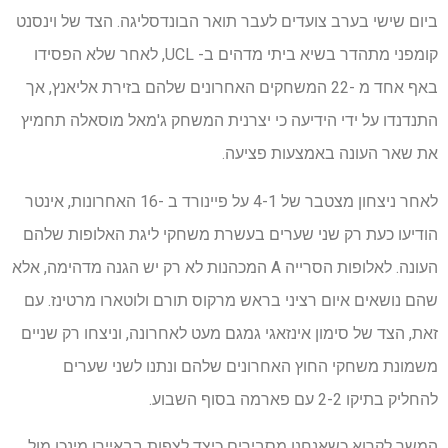
ביום שישי בערב צועדים לעבר תואר הבונדסליגה. הצד של וינסנט
קומפני מתהדר בשיא ביתי מדהים ב- UCL, לאחר שלא הפסידו
באף אחד מ -22 המשחקים האחרונים שלהם בזירת אליאנץ, אך
התנדנדו על ידי הידיעה כי יצרנית המשחק ג'מאל מוסאלה תחמיץ
את שאר העונה באמצעות פציעה.
לאחר ניצחון מצטבר של 4-1 על פיינורד ב -16 האחרונות, אינטר
הודיעו כעת רק שני שערים בעשרת משחקי ליגת האלופות שלהם
העונה. לאלופות הסרייה A המכהנות לא רק יש הגנה מדהימה, אלא
שהם נושאים איום רציני בראש מרקוס תורם ולוטארו מרטינז. עם
זאת, הצד של סימון אינזאגי גמגם מעט לאחרונה, וניצחו רק שניים
משמונת משחקי החוץ האחרונים שלהם ונתנו לשני שערים
להחליק בתיקו 2-2 עם פארמה בסוף השבוע.
המשך לקרוא כשאנחנו מסבירים כיצד לצפות בבאיירן מינכן מול