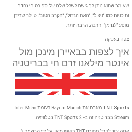
שאומר שהוא נותן לך גישה לשלל שלם של ספורט חי נהדר
ותוכניות כמו "ניצול", "האח הגדול", "הקרב הטוב", טיילר שרידן
מופע "לנדמן" והרבה, הרבה יותר.
צפה בעסקה
איך לצפות בבאיירן מינכן מול
אינטר מילאנו זרם חי בבריטניה
TNT Sports
מארח את Bayern Munich לעומת Inter Milan
Stream בבריטניה זה ב- TNT Sports 2 בטלוויזיה.
אתה יכול לקבל ספורט TNT באופן מקוון על ידי הרשמה ל