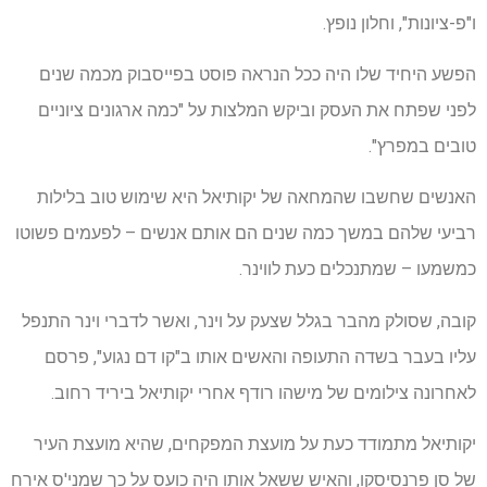
ו"פ-ציונות", וחלון נופץ.
הפשע היחיד שלו היה ככל הנראה פוסט בפייסבוק מכמה שנים
לפני שפתח את העסק וביקש המלצות על "כמה ארגונים ציוניים
טובים במפרץ".
האנשים שחשבו שהמחאה של יקותיאל היא שימוש טוב בלילות
רביעי שלהם במשך כמה שנים הם אותם אנשים – לפעמים פשוטו
כמשמעו – שמתנכלים כעת לווינר.
קובה, שסולק מהבר בגלל שצעק על וינר, ואשר לדברי וינר התנפל
עליו בעבר בשדה התעופה והאשים אותו ב"קו דם נגוע", פרסם
לאחרונה צילומים של מישהו רודף אחרי יקותיאל ביריד רחוב.
יקותיאל מתמודד כעת על מועצת המפקחים, שהיא מועצת העיר
של סן פרנסיסקו, והאיש ששאל אותו היה כועס על כך שמני'ס אירח