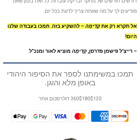
דורשים חודשים של מחקר ובדיקת עובדות. כל זאת בזמן שאנו
מודיעים לך על מה שאתה צריך לדעת בכל יום.
אל תקרא רק את
קָדִימָה
– להשקיע בזה. תמכו בעבודה שלנו
היום!
– רייצ'ל פישמן פדרסן,
קָדִימָה
מוציא לאור ומנכ"ל
תמכו במשימתנו לספר את הסיפור היהודי
באופן מלא והוגן.
$120
$180
360 דולר
סכום אחר