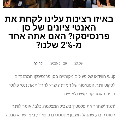
באיזו רצינות עלינו לקחת את
האנטי ציונים של סן
פרנסיסקו? האם אתה אחד
מ-2% שלנו?
23:09
,
29 יוני 2026
,
קהילה
קטעי הווידאו של פעילים מקומיים בסן פרנסיסקו המתנגדים
לסקוט ווינר, הסנאטור של המדינה שרץ להחליף את ננסי פלוסי
בבית האמריקני, קשים לצפייה.
"תגיד 'שחרר את פלסטין' בשביל המצלמה, כלב", אומר לווינר
ג'סוס קובה, שמנהל חשבון אינסטגרם פופולרי, בזמן שהוא מנסה