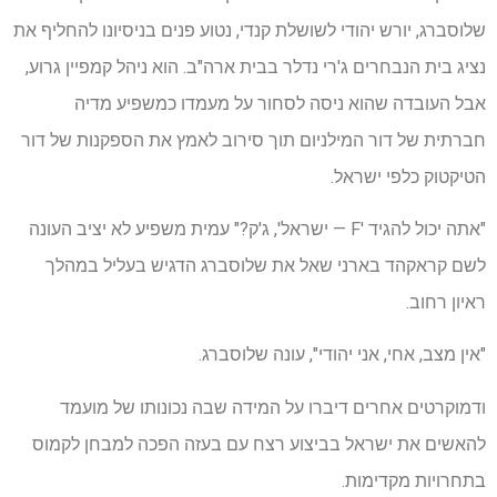
שלוסברג, יורש יהודי לשושלת קנדי, נטוע פנים בניסיונו להחליף את
נציג בית הנבחרים ג'רי נדלר בבית ארה"ב. הוא ניהל קמפיין גרוע,
אבל העובדה שהוא ניסה לסחור על מעמדו כמשפיע מדיה
חברתית של דור המילניום תוך סירוב לאמץ את הספקנות של דור
הטיקטוק כלפי ישראל.
"אתה יכול להגיד 'F — ישראל', ג'ק?" עמית משפיע לא יציב העונה
לשם קראקהד בארני שאל את שלוסברג הדגיש בעליל במהלך
ראיון רחוב.
"אין מצב, אחי, אני יהודי", עונה שלוסברג.
ודמוקרטים אחרים דיברו על המידה שבה נכונותו של מועמד
להאשים את ישראל בביצוע רצח עם בעזה הפכה למבחן לקמוס
בתחרויות מקדימות.