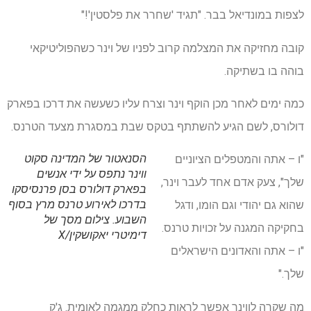
לצפות במונדיאל בבר. "תגיד 'שחרר את פלסטין'!"
קובה מחזיקה את המצלמה קרוב לפניו של וינר כשהפוליטיקאי
בוהה בו בשתיקה.
כמה ימים לאחר מכן הוקף וינר וצרח עליו כשעשה את דרכו בפארק
דולורס, לשם הגיע להשתתף בטקס שבת במסגרת מצעד הטרנס.
הסנאטור של המדינה סקוט
"ו – אתה והמטפלים הציוניים
ווינר נתפס על ידי אנשים
שלך", צעק אדם אחד לעבר וינר,
בפארק דולורס בסן פרנסיסקו
בדרכו לאירוע טרנס מרץ בסוף
שהוא גם יהודי וגם הומו, ודגל
השבוע.
צילום מסך של
בחקיקה המגנה על זכויות טרנס.
דימיטרי יאקושקין/X
"ו – אתה והאדונים הישראלים
שלך."
מה שקרה לווינר אפשר לראות כחלק ממגמה לאומית. ג'ק