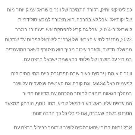
כפוליטיקאי ותיק, רקורד התמיכה של וינר בישראל עמוק יותר מזה
של יקותיאל. אבל לא בהרבה. הוא הצטרף למסע סולידריות
לישראל ב-2024, אבל גם קרא להפסקת אש בעזה בנובמבר
2023, מתנגד לסיוע הצבאי של ארה"ב לישראל לפחות עד שתקום
ממשלה חדשה, ולאחר עיכוב מביך הוא הצטרף לשאר המועמדים
במירוץ על מושבו של פלוסי בהאשמת ישראל ברצח עם.
ווינר הוא מתון יחסית בעיר שבה הפרוגרסיביים מתייחסים לזה
לפעמים כאל MAGA, וגם קובה וגם האנשים שצועקים על ווינר
במהלך הגאווה רומזים לחוסר הסכמה עם מדיניות הדיור
המועדפת עליו. ראש העיר דניאל לוריא, מתון נוסף, הורחק ממצעד
הטרנס בשנה שעברה, אם כי בלי כל כך הרבה זונות.
אבל נראה ברור שהאובססיה לווינר שתומך כביכול ברצח עם