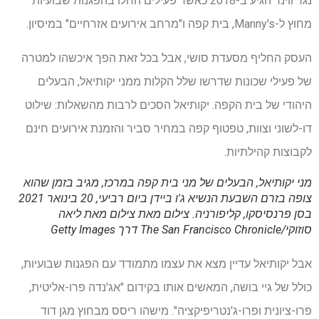
נגד ווינר הגיע ב-2018 כאשר פעילים החלו בהפגנות שבועיות
מחוץ ל-Manny's, בית קפה ו"מרחב אירועים אזרחיים" במיסיון.
העסק החליף מסעדת סושי, אבל בכל זאת הפך איכשהו למטרה
של פעילי שכונות שדרשו שלל הקלות ממני יקותיאל, הבעלים
היהודי של בית הקפה. יקותיאל הסכים לרבות מהשאלות: שילוט
דו-לשוני וצוות, טפטוף קפה במחיר סביר והזמנת אירועים חינם
לקבוצות קהילתיות.
מני יקותיאל, הבעלים של מני בית קפה במרכז, מגיב בזמן שהוא
צופה בזרם השבעת הנשיא ג'ו ביידן ביום רביעי, 20 בינואר 2021
בסן פרנסיסקו, קליפורניה.
צילום מאת צילום מאת ליאה
סוזוקי/The San Francisco Chronicle דרך Getty Images
אבל יקותיאל עדיין מצא את עצמו מתמודד עם הפגנות שבועיות,
כולל של גיי בושה, המאשים אותו בקידום "אג'נדה פרו-אליטית,
פרו-ציונית ופרו-ג'נטריפיקציה". מישהו ריסס מבחוץ מגן דוד