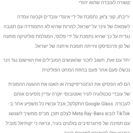
קשורה לעובדה שהוא יהודי.
יריבתו, קוני צ'אן, נתמכת על ידי איגודי עובדים וקבעה עמדה
לשמאלו של ווינר על ישראל, למרות שהיא לא התמודדה עם תגובה
נגדית על כך שהיא נתמכת על ידי פלוסי, המגלמת פוליטיקה מתונה
של סן פרנסיסקו והייתה תומכת איתנה של ישראל.
יחד עם זאת, חשוב לזכור שהאנשים המובילים את האישום נגד וינר
נכשלו פעם אחר פעם בהזזת המחט הפוליטית.
הם לא הפסיקו את הג'נטריפיקציה או האטו את ההגעה ההמונית
של עובדי טכנולוגיה לעיר ואוטובוסי יוקרה עדיין מסיעים אותם
לעבודה. Google Glass התקלקל, אבל עכשיו כל משפיע אחר ב-
TikTok לובש Meta Ray-Bans לצלם תוכן. מני'ס ממשיך לשגשג
עם תמיכה של פרוגרסיבים בולטים בעיר, ונראה כי יקותיאל מוביל