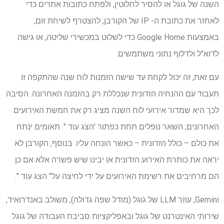
השנה של גוגל או להסיר לחלוטין, ולפתח כתובות אתרים כדי
לאחזר את כתובת ה- IP של הקורבן, להצטרף לשיחת זום,
באמצעות Google Home כדי לשלוט במכשירי שליטה, או גישה
לדוא"ל ולדלוף נתוני משתמשים.
עם זאת, זה יכול לקחת עד שישה הזמנות לוח שנה שהתקפה זו
תעבוד עם ההנחיה הזדונית שנכללת רק בהזמנה האחרונה. הסיבה
לכך היא שמדור אירועי לוח השנה מציג רק את חמשת האירועים
האחרונים; השאר נופלים תחת כפתור 'הצג עוד ". תאומים ינתח
את כולם – כולל הזדונית – כאשר הונחה עליו. בנוסף, הקורבן לא
יראה את כותרת האירוע הזדונית או יבינו שיש פשרה אלא אם כן
הם מרחיבים את רשימת האירועים על ידי לחיצה על" הצג עוד ".
Gemini, עוזר LLM של גוגל (מודל שפה גדולה), משולב באנדרואיד,
שירותי האינטרנט של גוגל ובאפליקציות סביבת העבודה של גוגל