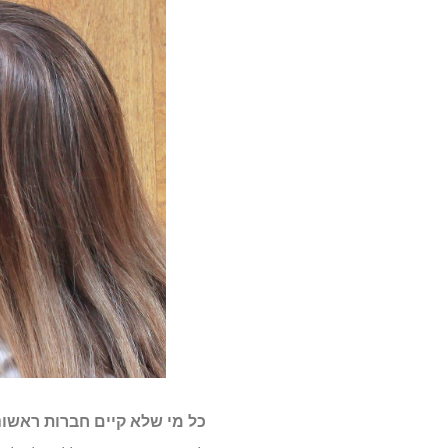
כל מי שלא קיים חברות ראשונה ב -12 החודשים האחרונים זכאי למשפט החינמי של 0