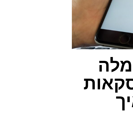
מלה
סקאות
יך